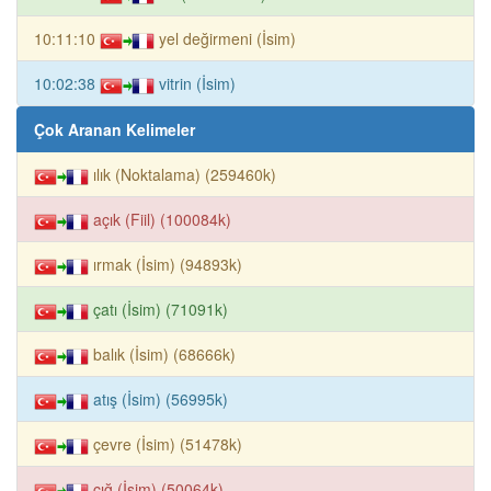
10:11:10
yel değirmeni (İsim)
10:02:38
vitrin (İsim)
Çok Aranan Kelimeler
ılık (Noktalama) (259460k)
açık (Fiil) (100084k)
ırmak (İsim) (94893k)
çatı (İsim) (71091k)
balık (İsim) (68666k)
atış (İsim) (56995k)
çevre (İsim) (51478k)
çığ (İsim) (50064k)