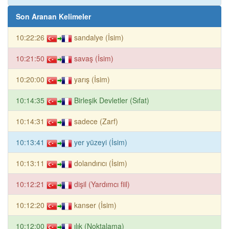
Son Aranan Kelimeler
10:22:26
sandalye (İsim)
10:21:50
savaş (İsim)
10:20:00
yarış (İsim)
10:14:35
Birleşik Devletler (Sıfat)
10:14:31
sadece (Zarf)
10:13:41
yer yüzeyi (İsim)
10:13:11
dolandırıcı (İsim)
10:12:21
dişil (Yardımcı fiil)
10:12:20
kanser (İsim)
10:12:00
ılık (Noktalama)