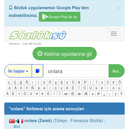
×
Sözlük uygulamamızı Google Play’den
indirebilirsiniz.
Google Play’de aç
Toggle
navigati
Sozluksu – Çok dilli sözlük
Kelime oyunlarına git
İle başlar
Ara..
ç
Ç
ğ
Ğ
ı
İ
ö
Ö
ş
Ş
ü
Ü
â
Â
î
Î
û
Û
ô
Ô
ä
Ä
ß
ñ
Ñ
á
é
í
ó
ú
Á
É
Í
Ó
Ú
à
è
ì
ò
ù
À
È
Ì
Ò
Ù
ê
ë
Ë
ï
Ï
œ
Œ
æ
Æ
ə
Ə
¿
¡
ÿ
Ÿ
"
onlara
" Kelimesi için arama sonuçları
onlara (Zamir)
(Türkçe - Fransızca Sözlük) :
leur