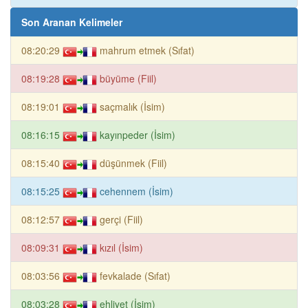
Son Aranan Kelimeler
08:20:29
mahrum etmek (Sıfat)
08:19:28
büyüme (Fiil)
08:19:01
saçmalık (İsim)
08:16:15
kayınpeder (İsim)
08:15:40
düşünmek (Fiil)
08:15:25
cehennem (İsim)
08:12:57
gerçi (Fiil)
08:09:31
kızıl (İsim)
08:03:56
fevkalade (Sıfat)
08:03:28
ehliyet (İsim)