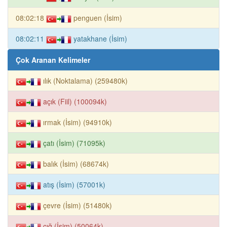
08:02:18
penguen (İsim)
08:02:11
yatakhane (İsim)
Çok Aranan Kelimeler
ılık (Noktalama) (259480k)
açık (Fiil) (100094k)
ırmak (İsim) (94910k)
çatı (İsim) (71095k)
balık (İsim) (68674k)
atış (İsim) (57001k)
çevre (İsim) (51480k)
çığ (İsim) (50064k)