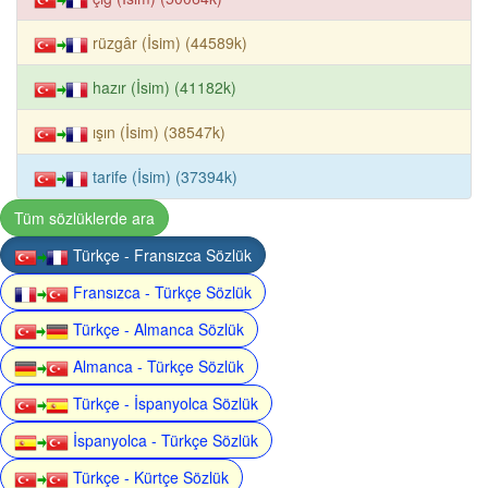
rüzgâr (İsim) (44589k)
hazır (İsim) (41182k)
ışın (İsim) (38547k)
tarife (İsim) (37394k)
Tüm sözlüklerde ara
Türkçe - Fransızca Sözlük
Fransızca - Türkçe Sözlük
Türkçe - Almanca Sözlük
Almanca - Türkçe Sözlük
Türkçe - İspanyolca Sözlük
İspanyolca - Türkçe Sözlük
Türkçe - Kürtçe Sözlük