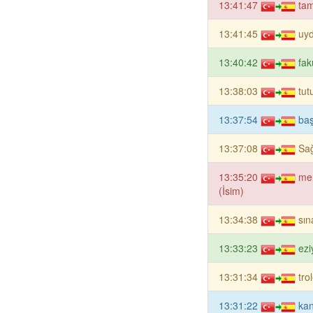
13:41:47
ta
13:41:45
uyd
13:40:42
fak
13:38:03
tut
13:37:54
baş
13:37:08
Sağ
13:35:20
me
(İsim)
13:34:38
sın
13:33:23
ezi
13:31:34
tro
13:31:22
kan