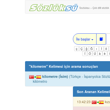
Sozluksu – Çok dilli sözlük
İle başlar
ç
Ç
ğ
Ğ
ı
İ
ö
Í
Ó
Ú
à
è
"
kilometre
" Kelimesi için arama sonuçları
kilometre (İsim)
(Türkçe - İspanyolca Sözlü
kilómetro
Son Aranan Kelimel
13:42:23
kız