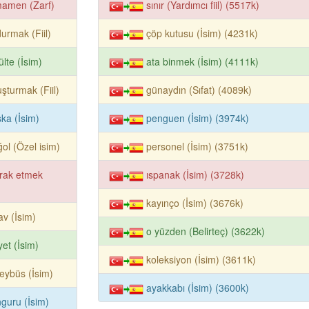
mamen (Zarf)
sınır (Yardımcı fiil) (5517k)
urmak (Fiil)
çöp kutusu (İsim) (4231k)
ülte (İsim)
ata binmek (İsim) (4111k)
uşturmak (Fiil)
günaydın (Sıfat) (4089k)
ka (İsim)
penguen (İsim) (3974k)
ol (Özel isim)
personel (İsim) (3751k)
rak etmek
ıspanak (İsim) (3728k)
kayınço (İsim) (3676k)
av (İsim)
o yüzden (Belirteç) (3622k)
yet (İsim)
koleksiyon (İsim) (3611k)
leybüs (İsim)
ayakkabı (İsim) (3600k)
guru (İsim)