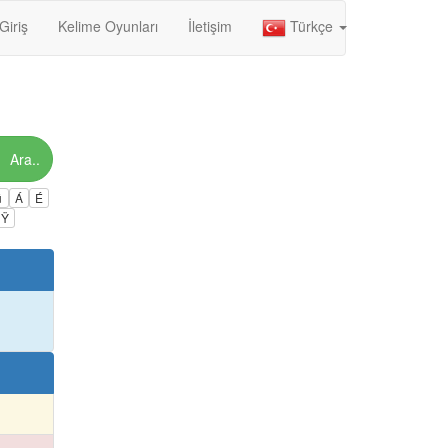
Giriş
Kelime Oyunları
İletişim
Türkçe
Ara..
ú
Á
É
Ÿ