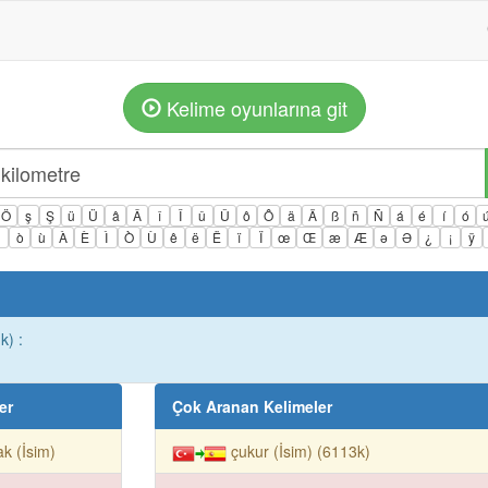
Kelime oyunlarına git
Ö
ş
Ş
ü
Ü
â
Â
î
Î
û
Û
ô
Ô
ä
Ä
ß
ñ
Ñ
á
é
í
ó
ì
ò
ù
À
È
Ì
Ò
Ù
ê
ë
Ë
ï
Ï
œ
Œ
æ
Æ
ə
Ə
¿
¡
ÿ
k) :
er
Çok Aranan Kelimeler
ak (İsim)
çukur (İsim) (6113k)