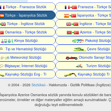
Türkçe - Fransızca Sözlük
Fransızca - Türkçe S
Türkçe - İspanyolca Sözlük
İspanyolca - Türkçe 
Türkçe - İngilizce Sözlük
İngilizce - Türkçe S
Osmanlıca - Türkçe Sözlük
Azerice - Türkçe Sö
Kimya Sözlüğü
Piskoloji Sözlüğ
Tıp ve Hematoloji Sözlüğü
Çevre Sözlüğü
Meteoroloji Sözlüğü
Otomotiv Sanayi Sö
Bilgisayar, İnternet Sözlüğü
Turizm Sözlüğü
Kaynakçı Sözlüğü Eng - Tr
Kaynakçı Sözlüğü Tr 
© 2004 - 2026
Sözlüksü
- Hakkımızda - Gizlilik Politikası (İngilizce)
 İspanyolca Azerice Osmanlıca sözlük yanında konulu sözlükleri de bar
 tercümeler, örnekler ve diğer materyaller eğitim amaçlı sunulmaktadır. Çe
doğruluğu teyit edilmemektedir.