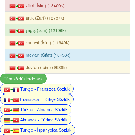
zillet (İsim) (13400k)
artık (Zarf) (12787k)
yağış (İsim) (12106k)
kadayıf (İsim) (11949k)
mevkuf (Sıfat) (10496k)
devran (İsim) (9936k)
Tüm sözlüklerde ara
Türkçe - Fransızca Sözlük
Fransızca - Türkçe Sözlük
Türkçe - Almanca Sözlük
Almanca - Türkçe Sözlük
Türkçe - İspanyolca Sözlük