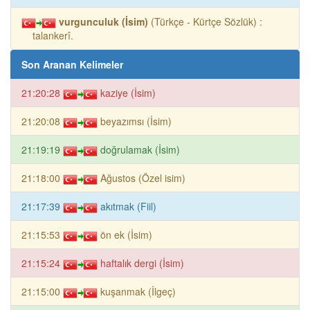
vurgunculuk (İsim)
(Türkçe - Kürtçe Sözlük) :
talankerî.
Son Aranan Kelimeler
21:20:28
kaziye (İsim)
21:20:08
beyazımsı (İsim)
21:19:19
doğrulamak (İsim)
21:18:00
Ağustos (Özel isim)
21:17:39
akıtmak (Fiil)
21:15:53
ön ek (İsim)
21:15:24
haftalık dergi (İsim)
21:15:00
kuşanmak (İlgeç)