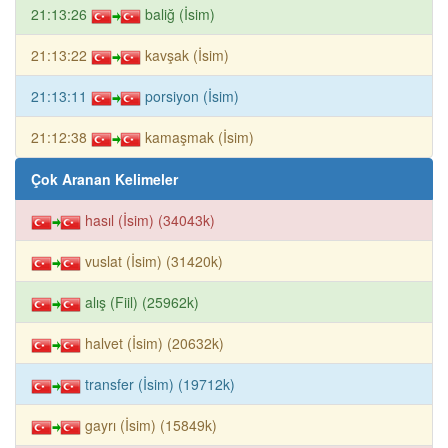
21:13:26
baliğ (İsim)
21:13:22
kavşak (İsim)
21:13:11
porsiyon (İsim)
21:12:38
kamaşmak (İsim)
Çok Aranan Kelimeler
hasıl (İsim) (34043k)
vuslat (İsim) (31420k)
alış (Fiil) (25962k)
halvet (İsim) (20632k)
transfer (İsim) (19712k)
gayrı (İsim) (15849k)