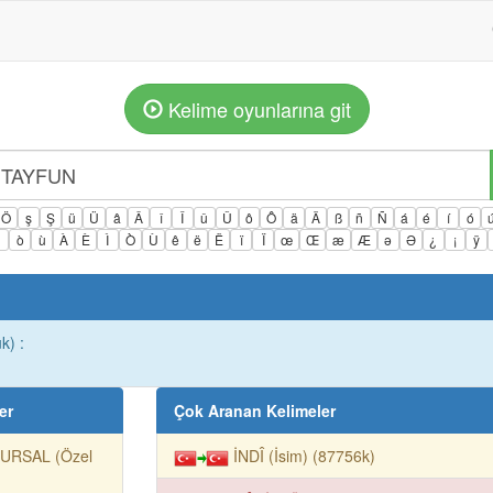
Kelime oyunlarına git
Ö
ş
Ş
ü
Ü
â
Â
î
Î
û
Û
ô
Ô
ä
Ä
ß
ñ
Ñ
á
é
í
ó
ì
ò
ù
À
È
Ì
Ò
Ù
ê
ë
Ë
ï
Ï
œ
Œ
æ
Æ
ə
Ə
¿
¡
ÿ
k) :
er
Çok Aranan Kelimeler
URSAL (Özel
İNDÎ (İsim) (87756k)