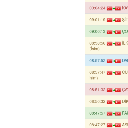
09:04:24
KA
09:01:19
ŞİT
09:00:13
ÇOT
08:58:56
İL
(İsim)
08:57:52
DAN
08:57:47
CÜ
isim)
08:51:32
ÇAV
08:50:32
DİK
08:47:57
FAK
08:47:27
AŞ