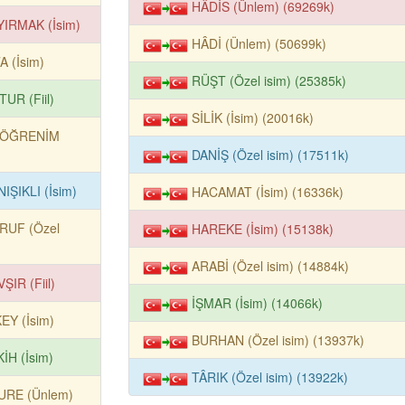
HÂDİS (Ünlem) (69269k)
YIRMAK (İsim)
HÂDİ (Ünlem) (50699k)
A (İsim)
RÜŞT (Özel isim) (25385k)
UR (Fiil)
SİLİK (İsim) (20016k)
KÖĞRENİM
DANİŞ (Özel isim) (17511k)
IŞIKLI (İsim)
HACAMAT (İsim) (16336k)
RUF (Özel
HAREKE (İsim) (15138k)
ARABİ (Özel isim) (14884k)
ŞIR (Fiil)
İŞMAR (İsim) (14066k)
EY (İsim)
BURHAN (Özel isim) (13937k)
İH (İsim)
TÂRIK (Özel isim) (13922k)
URE (Ünlem)