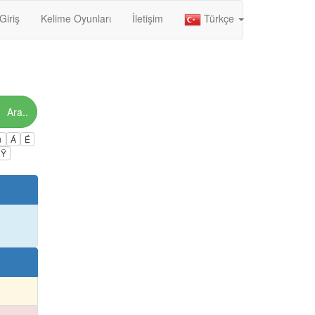
Giriş
Kelime Oyunları
İletişim
Türkçe
Ara..
ú
Á
É
Ÿ