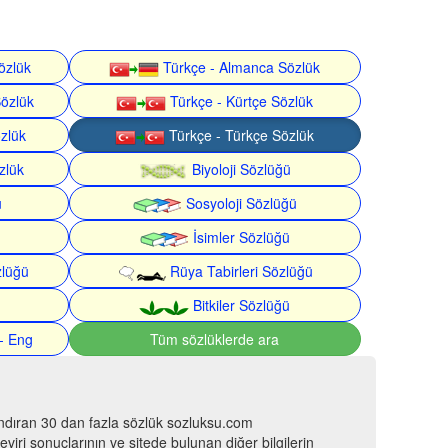
özlük
Türkçe - Almanca Sözlük
Sözlük
Türkçe - Kürtçe Sözlük
özlük
Türkçe - Türkçe Sözlük
zlük
Biyoloji Sözlüğü
ü
Sosyoloji Sözlüğü
İsimler Sözlüğü
zlüğü
Rüya Tabirleri Sözlüğü
Bitkiler Sözlüğü
- Eng
Tüm sözlüklerde ara
ındıran 30 dan fazla sözlük sozluksu.com
viri sonuçlarının ve sitede bulunan diğer bilgilerin