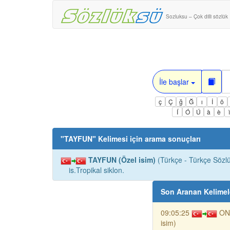
Sozluksu – Çok dilli sözlük
İle başlar
ç
Ç
ğ
Ğ
ı
İ
ö
Í
Ó
Ú
à
è
"
TAYFUN
" Kelimesi için arama sonuçları
TAYFUN (Özel isim)
(Türkçe - Türkçe Sözlü
is.Tropikal siklon.
Son Aranan Kelimel
09:05:25
ON
isim)