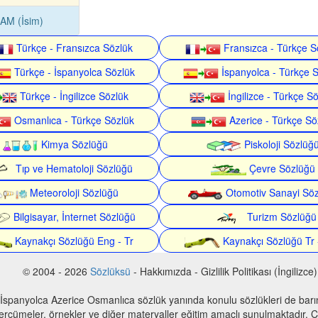
AM (İsim)
Türkçe - Fransızca Sözlük
Fransızca - Türkçe S
Türkçe - İspanyolca Sözlük
İspanyolca - Türkçe 
Türkçe - İngilizce Sözlük
İngilizce - Türkçe S
Osmanlıca - Türkçe Sözlük
Azerice - Türkçe Sö
Kimya Sözlüğü
Piskoloji Sözlüğ
Tıp ve Hematoloji Sözlüğü
Çevre Sözlüğü
Meteoroloji Sözlüğü
Otomotiv Sanayi Sö
Bilgisayar, İnternet Sözlüğü
Turizm Sözlüğü
Kaynakçı Sözlüğü Eng - Tr
Kaynakçı Sözlüğü Tr 
© 2004 - 2026
Sözlüksü
- Hakkımızda - Gizlilik Politikası (İngilizce)
 İspanyolca Azerice Osmanlıca sözlük yanında konulu sözlükleri de bar
 tercümeler, örnekler ve diğer materyaller eğitim amaçlı sunulmaktadır. Çe