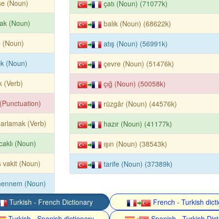
ise (Noun)
çatı (Noun) (71077k)
ak (Noun)
balık (Noun) (68622k)
ı (Noun)
atış (Noun) (56991k)
ık (Noun)
çevre (Noun) (51476k)
k (Verb)
çığ (Noun) (50058k)
k (Punctuation)
rüzgâr (Noun) (44576k)
arlamak (Verb)
hazır (Noun) (41177k)
caklı (Noun)
ışın (Noun) (38543k)
 vakit (Noun)
tarife (Noun) (37389k)
hennem (Noun)
Turkish - French Dictionary
French - Turkish dict
Turkish - Spanish dictionary
Spanish - Turkish Dict