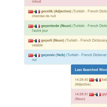
minuit
gecelik (Adjective)
(Turkish - French Dicti
chemise de nuit
geçenlerde (Noun)
(Turkish - French Dicti
l'autre jour
geçerli (Noun)
(Turkish - French Dictionary
valable
geçersiz (Verb)
(Turkish - French Dictionary
nul
Last Searched Wor
14:28:40
kab
(Adjective)
14:28:31
giy
(Noun)