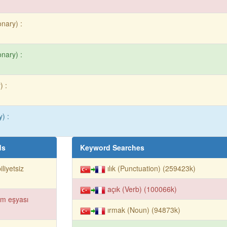
onary) :
onary) :
) :
) :
ds
Keyword Searches
iliyetsiz
ılık (Punctuation) (259423k)
açık (Verb) (100066k)
im eşyası
ırmak (Noun) (94873k)