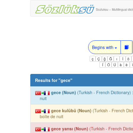
Sozluksu – Multilingual dic
Begins with
ç
Ç
ğ
Ğ
ı
İ
ö
Í
Ó
Ú
à
è
Results for "
gece
"
gece (Noun)
(Turkish - French Dictionary) 
nuit
gece kulübü (Noun)
(Turkish - French Dict
boîte de nuit
gece yarısı (Noun)
(Turkish - French Dictio