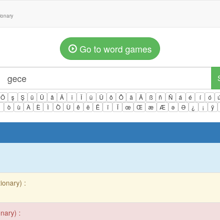
tionary
Go to word games
Ö
ş
Ş
ü
Ü
â
Â
î
Î
û
Û
ô
Ô
ä
Ä
ß
ñ
Ñ
á
é
í
ó
ì
ò
ù
À
È
Ì
Ò
Ù
ê
ë
Ë
ï
Ï
œ
Œ
æ
Æ
ə
Ə
¿
¡
ÿ
:
ionary) :
nary) :