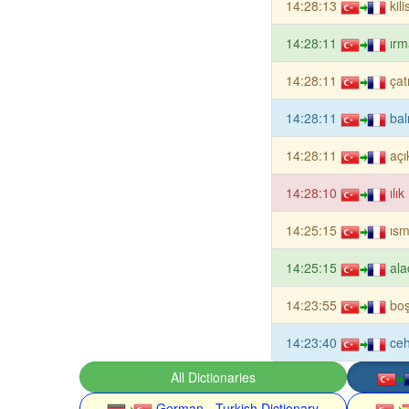
14:28:13
kil
14:28:11
ırm
14:28:11
çat
14:28:11
bal
14:28:11
açı
14:28:10
ılı
14:25:15
ısm
14:25:15
ala
14:23:55
boş
14:23:40
ce
All Dictionaries
German - Turkish Dictionary