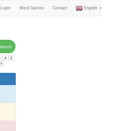
Login
Word Games
Contact
English
Search
ú
Á
É
Ÿ