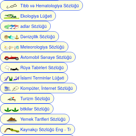
Tibb və Hematologiya Sözlüğü
Ekologiya Lüğəti
adlar Sözlüğü
Dənizçilik Sözlüğü
Meteorologiya Sözlüğü
Avtomobil Sənaye Sözlüğü
Rüya Tabirleri Sözlüğü
İslami Terminlər Lüğəti
Kompüter, İnternet Sözlüğü
Turizm Sözlüğü
bitkilər Sözlüğü
Yemek Tarifleri Sözlüğü
Kaynakçı Sözlüğü Eng - Tr