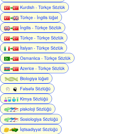
Kurdish - Türkçe Sözlük
Türkçe - İngilis lüğət
İngilis - Türkçe Sözlük
Türkçe - Türkçe Sözlük
İtalyan - Türkçe Sözlük
Osmanlıca - Türkçe Sözlük
Azerice - Türkçe Sözlük
Biologiya lüğəti
Fəlsəfə Sözlüğü
Kimya Sözlüğü
piskoloji Sözlüğü
Sosiologiya Sözlüğü
İqtisadiyyat Sözlüğü