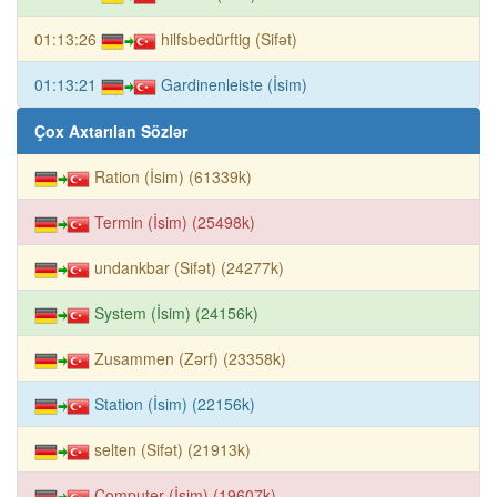
01:13:26
hilfsbedürftig (Sifət)
01:13:21
Gardinenleiste (İsim)
Çox Axtarılan Sözlər
Ration (İsim) (61339k)
Termin (İsim) (25498k)
undankbar (Sifət) (24277k)
System (İsim) (24156k)
Zusammen (Zərf) (23358k)
Station (İsim) (22156k)
selten (Sifət) (21913k)
Computer (İsim) (19607k)