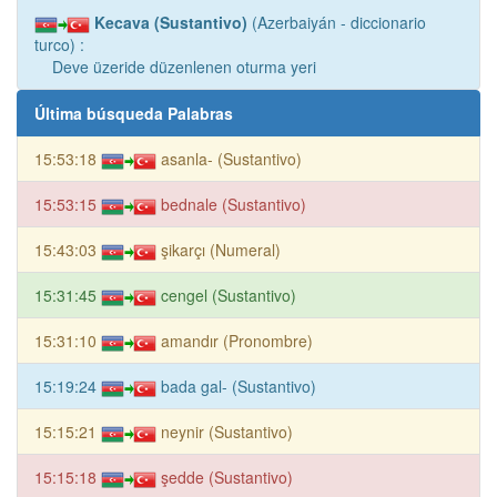
Kecava (Sustantivo)
(Azerbaiyán - diccionario
turco) :
Deve üzeride düzenlenen oturma yeri
Última búsqueda Palabras
15:53:18
asanla- (Sustantivo)
15:53:15
bednale (Sustantivo)
15:43:03
şikarçı (Numeral)
15:31:45
cengel (Sustantivo)
15:31:10
amandır (Pronombre)
15:19:24
bada gal- (Sustantivo)
15:15:21
neynir (Sustantivo)
15:15:18
şedde (Sustantivo)