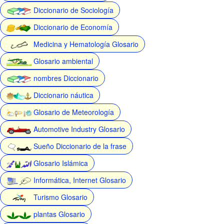
Diccionario de Sociología
Diccionario de Economía
Medicina y Hematología Glosario
Glosario ambiental
nombres Diccionario
Diccionario náutica
Glosario de Meteorología
Automotive Industry Glosario
Sueño Diccionario de la frase
Glosario Islámica
Informática, Internet Glosario
Turismo Glosario
plantas Glosario