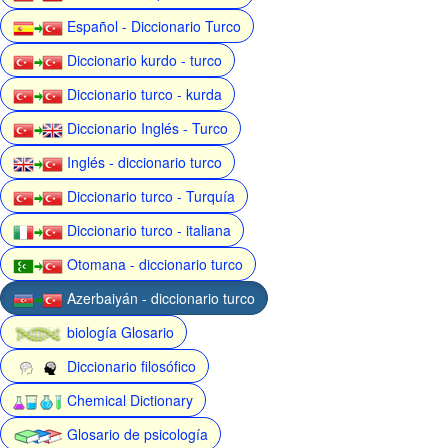
Español - Diccionario Turco
Diccionario kurdo - turco
Diccionario turco - kurda
Diccionario Inglés - Turco
Inglés - diccionario turco
Diccionario turco - Turquía
Diccionario turco - italiana
Otomana - diccionario turco
Azerbaiyán - diccionario turco
biología Glosario
Diccionario filosófico
Chemical Dictionary
Glosario de psicología