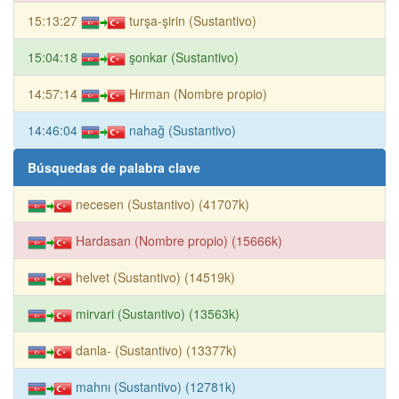
15:13:27
turşa-şirin (Sustantivo)
15:04:18
şonkar (Sustantivo)
14:57:14
Hırman (Nombre propio)
14:46:04
nahağ (Sustantivo)
Búsquedas de palabra clave
necesen (Sustantivo) (41707k)
Hardasan (Nombre propio) (15666k)
helvet (Sustantivo) (14519k)
mirvari (Sustantivo) (13563k)
danla- (Sustantivo) (13377k)
mahnı (Sustantivo) (12781k)