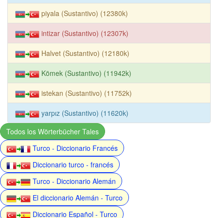
piyala (Sustantivo) (12380k)
intizar (Sustantivo) (12307k)
Halvet (Sustantivo) (12180k)
Kömek (Sustantivo) (11942k)
istekan (Sustantivo) (11752k)
yarpız (Sustantivo) (11620k)
Todos los Wörterbücher Tales
Turco - Diccionario Francés
Diccionario turco - francés
Turco - Diccionario Alemán
El diccionario Alemán - Turco
Diccionario Español - Turco