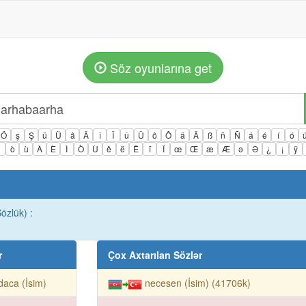
Söz oyunlarına get
Ö
ş
Ş
ü
Ü
â
Â
î
Î
û
Û
ô
Ô
ä
Ä
ß
ñ
Ñ
á
é
í
ó
ì
ò
ù
À
È
Ì
Ò
Ù
ê
ë
Ë
ï
Ï
œ
Œ
æ
Æ
ə
Ə
¿
¡
ÿ
özlük) :
r
Çox Axtarılan Sözlər
daca (İsim)
necesen (İsim) (41706k)