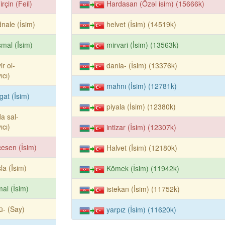
dirçin (Feil)
Hardasan (Özəl isim) (15666k)
nale (İsim)
helvet (İsim) (14519k)
mal (İsim)
mirvari (İsim) (13563k)
ir ol-
danla- (İsim) (13376k)
ıcı)
mahnı (İsim) (12781k)
gat (İsim)
piyala (İsim) (12380k)
a sal-
ıcı)
intizar (İsim) (12307k)
esen (İsim)
Halvet (İsim) (12180k)
la (İsim)
Kömek (İsim) (11942k)
al (İsim)
istekan (İsim) (11752k)
ü- (Say)
yarpız (İsim) (11620k)