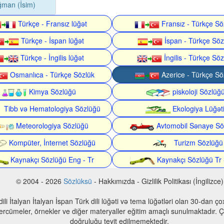
ğman (İsim)
Türkçe - Fransız lüğət
Fransız - Türkçe Sö
Türkçe - İspan lüğət
İspan - Türkçe Söz
Türkçe - İngilis lüğət
İngilis - Türkçe Söz
Osmanlıca - Türkçe Sözlük
Azerice - Türkçe Sö
Kimya Sözlüğü
piskoloji Sözlüğ
Tibb və Hematologiya Sözlüğü
Ekologiya Lüğət
Meteorologiya Sözlüğü
Avtomobil Sənaye Sö
Kompüter, İnternet Sözlüğü
Turizm Sözlüğü
Kaynakçı Sözlüğü Eng - Tr
Kaynakçı Sözlüğü Tr 
© 2004 - 2026
Sözlüksü
- Hakkımızda - Gizlilik Politikası (İngilizce)
n dili İtalyan İtalyan İspan Türk dili lüğəti və tema lüğətləri olan 30-dan 
 tercümeler, örnekler ve diğer materyaller eğitim amaçlı sunulmaktadır. Çe
doğruluğu teyit edilmemektedir.