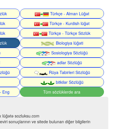
zlük
Türkçe - Alman Lüğət
lük
Türkçe - Kurdish lüğət
lük
Türkçe - Türkçe Sözlük
zlük
Biologiya lüğəti
ü
Sosiologiya Sözlüğü
i
adlar Sözlüğü
zlüğü
Rüya Tabirleri Sözlüğü
bitkilər Sözlüğü
- Eng
Tüm sözlüklerde ara
çox lüğətə sozluksu.com
viri sonuçlarının ve sitede bulunan diğer bilgilerin