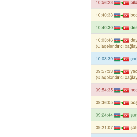
10:56:23
bil
10:40:33
bed
10:40:30
des
10:03:46
day
(Əlaqələndirici bağlay
10:03:39
çar
09:57:33
yad
(Əlaqələndirici bağlay
09:54:35
nec
09:36:05
boş
09:24:44
şum
09:21:07
şüt