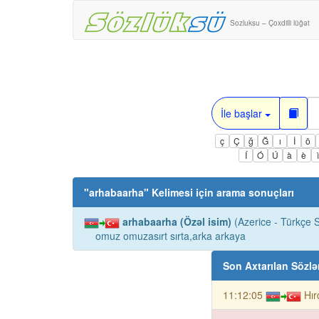
Sozluksu – Çoxdilli lüğət
İle başlar
ç
Ç
ğ
Ğ
ı
İ
ö
Í
Ó
Ú
à
è
"
arhabaarha
" Kelimesi için arama sonuçları
arhabaarha (Özəl isim)
(Azerice - Türkçe S
omuz omuzasırt sırta,arka arkaya
Son Axtarılan Sözlə
11:12:05
Hır