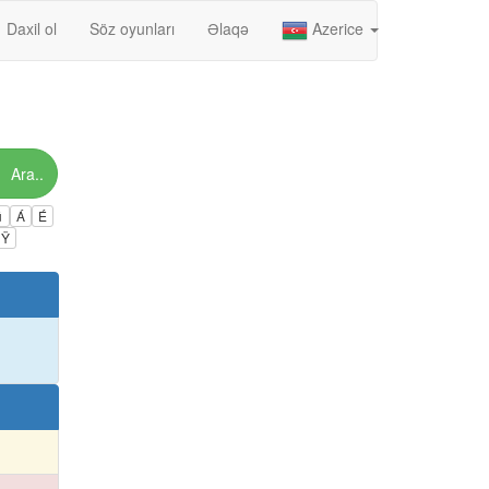
Daxil ol
Söz oyunları
Əlaqə
Azerice
Ara..
ú
Á
É
Ÿ