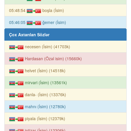
05:48:54
boşla (İsim)
05:46:05
ğemer (İsim)
Çox Axtarılan Sözlər
necesen (İsim) (41703k)
Hardasan (Özəl isim) (15660k)
helvet (İsim) (14518k)
mirvari (İsim) (13561k)
danla- (İsim) (13376k)
mahnı (İsim) (12780k)
piyala (İsim) (12379k)
intizar (İsim) (12306k)