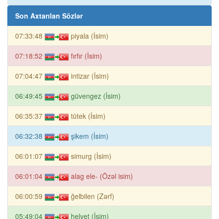
Son Axtarılan Sözlər
07:33:48
piyala (İsim)
07:18:52
fırfır (İsim)
07:04:47
intizar (İsim)
06:49:45
güvengez (İsim)
06:35:37
tütek (İsim)
06:32:38
şikem (İsim)
06:01:07
simurg (İsim)
06:01:04
alag ele- (Özəl isim)
06:00:59
ğelbilen (Zərf)
05:49:04
helvet (İsim)