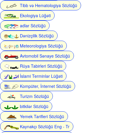
Tibb və Hematologiya Sözlüğü
Ekologiya Lüğəti
adlar Sözlüğü
Dənizçilik Sözlüğü
Meteorologiya Sözlüğü
Avtomobil Sənaye Sözlüğü
Rüya Tabirleri Sözlüğü
İslami Terminlər Lüğəti
Kompüter, İnternet Sözlüğü
Turizm Sözlüğü
bitkilər Sözlüğü
Yemek Tarifleri Sözlüğü
Kaynakçı Sözlüğü Eng - Tr