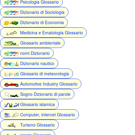
Psicologia Glossario
Dizionario di Sociologia
Dizionario di Economia
Medicina e Ematologia Glossario
Glossario ambientale
nomi Dizionario
Dizionario nautico
Glossario di meteorologia
Automotive Industry Glossario
Sogno Dizionario di parole
Glossario islamica
Computer, internet Glossario
Turismo Glossario
piante Glossario