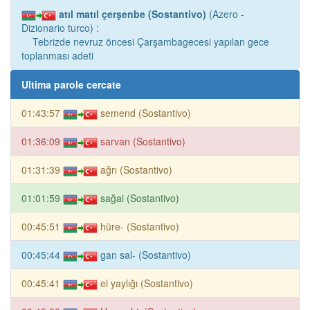
atıl matıl çerşenbe (Sostantivo)
(Azero -
Dizionario turco) :
Tebrizde nevruz öncesi Çarşambagecesi yapılan gece
toplanması adeti
Ultima parole cercate
01:43:57
semend (Sostantivo)
01:36:09
sarvan (Sostantivo)
01:31:39
ağrı (Sostantivo)
01:01:59
sağai (Sostantivo)
00:45:51
hüre- (Sostantivo)
00:45:44
gan sal- (Sostantivo)
00:45:41
el yaylığı (Sostantivo)