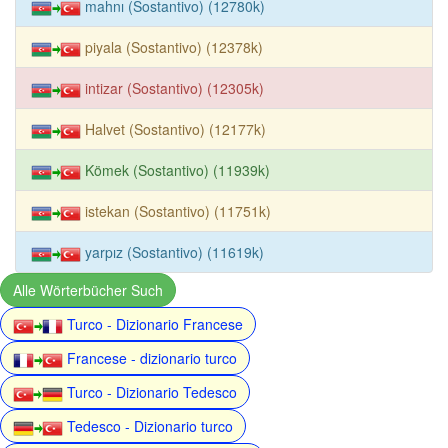
mahnı (Sostantivo) (12780k)
piyala (Sostantivo) (12378k)
intizar (Sostantivo) (12305k)
Halvet (Sostantivo) (12177k)
Kömek (Sostantivo) (11939k)
istekan (Sostantivo) (11751k)
yarpız (Sostantivo) (11619k)
Alle Wörterbücher Such
Turco - Dizionario Francese
Francese - dizionario turco
Turco - Dizionario Tedesco
Tedesco - Dizionario turco