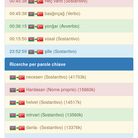
00:45:38
Heç vahtı (Sostantivo)
00:45:38
basğınçağ (Verbo)
00:36:15
yonğar (Avverbio)
00:15:50
vüsal (Sostantivo)
23:52:59
şille (Sostantivo)
Ricerche per parole chiave
necesen (Sostantivo) (41703k)
Hardasan (Nome proprio) (15660k)
helvet (Sostantivo) (14517k)
mirvari (Sostantivo) (13560k)
danla- (Sostantivo) (13376k)