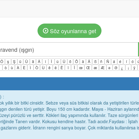
Söz oyunlarına get
Ö
ş
Ş
ü
Ü
â
Â
î
Î
û
Û
ô
Ô
ä
Ä
ß
ñ
Ñ
á
é
í
ó
ì
ò
ù
À
È
Ì
Ò
Ù
ê
ë
Ë
ï
Ï
œ
Œ
æ
Æ
ə
Ə
¿
¡
ÿ
) :
ıllık bir bitki cinsidir. Sebze veya süs bitkisi olarak da yetiştirilen türle
gın denilen türü yetişir. Boyu 150 cm kadardır. Mayıs - Haziran ayların
üzeyi pürüzlü ve serttir. Kökleri ilaç yapımında kullanılır. Taze sürgünleri
riğinde Tanen vardır. Kokusu kendine hastır. Tadı acıdır.Faydası : İştah
azlarını giderir. İdrarın rengini sarıya boyar. Çok miktarda kullanılırsa i