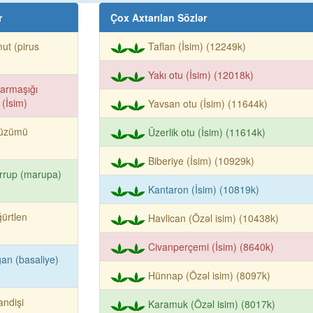
r
Çox Axtarılan Sözlər
ut (pirus
Taflan (İsim) (12249k)
Yakı otu (İsim) (12018k)
sarmaşığı
 (İsim)
Yavsan otu (İsim) (11644k)
ıüzümü
Üzerlik otu (İsim) (11614k)
Biberiye (İsim) (10929k)
rrup (marupa)
Kantaron (İsim) (10819k)
ürtlen
Havlican (Özəl isim) (10438k)
Civanperçemi (İsim) (8640k)
an (basaliye)
Hünnap (Özəl isim) (8097k)
andişi
Karamuk (Özəl isim) (8017k)