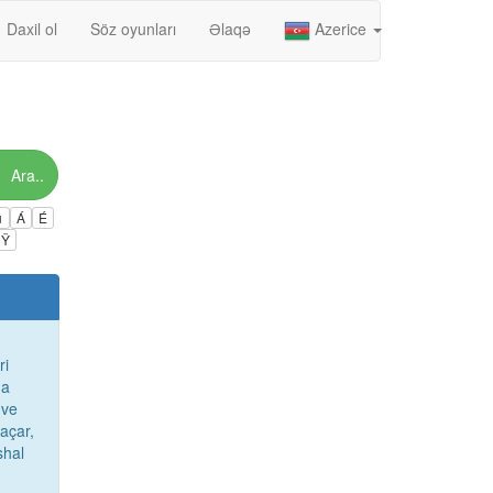
Daxil ol
Söz oyunları
Əlaqə
Azerice
Ara..
ú
Á
É
Ÿ
ri
da
 ve
 açar,
shal