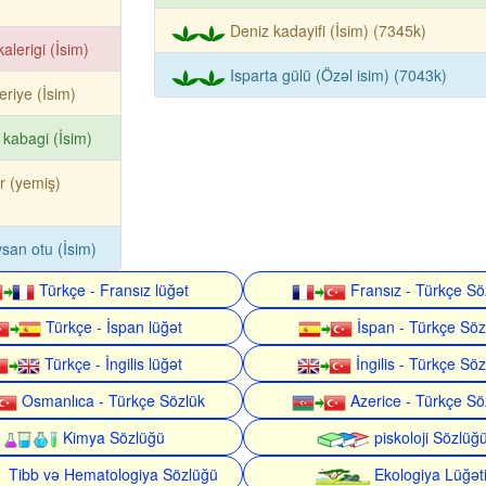
Deniz kadayifi (İsim) (7345k)
alerigi (İsim)
Isparta gülü (Özəl isim) (7043k)
eriye (İsim)
 kabagi (İsim)
ir (yemiş)
san otu (İsim)
Türkçe - Fransız lüğət
Fransız - Türkçe Sö
Türkçe - İspan lüğət
İspan - Türkçe Söz
Türkçe - İngilis lüğət
İngilis - Türkçe Söz
Osmanlıca - Türkçe Sözlük
Azerice - Türkçe Sö
Kimya Sözlüğü
piskoloji Sözlüğ
Tibb və Hematologiya Sözlüğü
Ekologiya Lüğət