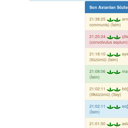
Son Axtarılan Sözlə
21:38:25
arm
communis) (İsim)
21:20:24
çit
(convolvulus sepium)
21:18:10
ay
(itüzümü) (İsim)
21:08:06
ma
(İsim)
21:02:11
böğ
(tilkiüzümü) (Say)
21:02:11
soğ
(İsim)
21:01:50
asl