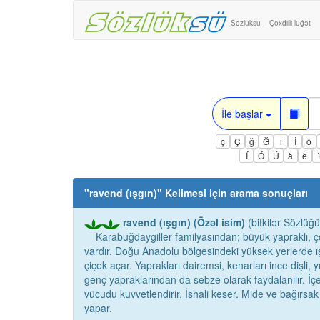
Sozluksu – Çoxdilli lüğət
İle başlar
ç
Ç
ğ
Ğ
ı
İ
ö
Í
Ó
Ú
à
è
"
ravend (ışgın)
" Kelimesi için arama sonuçları
ravend (ışgın) (Özəl isim)
(bitkilər Sözlüğü
Karabuğdaygiller familyasından; büyük yapraklı, çok y
vardır. Doğu Anadolu bölgesindeki yüksek yerlerde ış
çiçek açar. Yaprakları dairemsi, kenarları ince dişli, y
genç yapraklarından da sebze olarak faydalanılır. İçe
vücudu kuvvetlendirir. İshali keser. Mide ve bağırsak g
yapar.