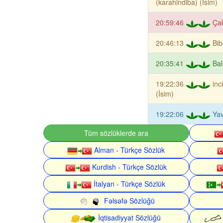
(karahindiba) (İsim)
20:59:46
Çak
20:46:13
Bib
20:35:41
Bal
19:22:36
inc
(İsim)
19:22:06
Yav
Tüm sözlüklerde ara
Alman - Türkçe Sözlük
Kurdish - Türkçe Sözlük
İtalyan - Türkçe Sözlük
Fəlsəfə Sözlüğü
İqtisadiyyat Sözlüğü