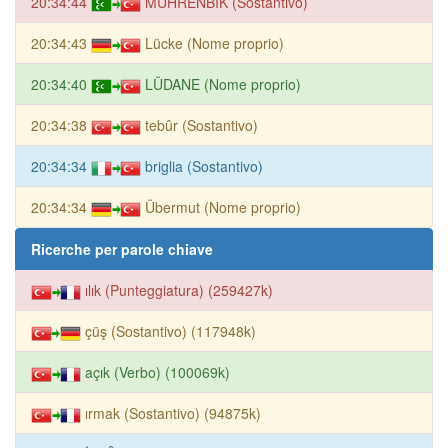
20:34:44
MUHRENBIK (Sostantivo)
20:34:43
Lücke (Nome proprio)
20:34:40
LÜDANE (Nome proprio)
20:34:38
tebûr (Sostantivo)
20:34:34
briglia (Sostantivo)
20:34:34
Übermut (Nome proprio)
Ricerche per parole chiave
ılık (Punteggiatura) (259427k)
çüş (Sostantivo) (117948k)
açık (Verbo) (100069k)
ırmak (Sostantivo) (94875k)