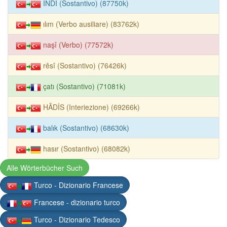
İNDÎ (Sostantivo) (87750k)
ılım (Verbo ausiliare) (83762k)
naşî (Verbo) (77572k)
rêsî (Sostantivo) (76426k)
çatı (Sostantivo) (71081k)
HÂDİS (Interiezione) (69266k)
balık (Sostantivo) (68630k)
hasır (Sostantivo) (68082k)
Alle Wörterbücher Such
Turco - Dizionario Francese
Francese - dizionario turco
Turco - Dizionario Tedesco