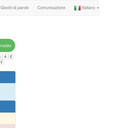
Giochi di parole
Comunicazione
Italiano
rmedio
ú
Á
É
Ÿ