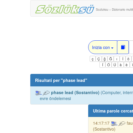
Sozluksu – Dizionario multi
Inizia con
ç
Ç
ğ
Ğ
ı
İ
ö
Í
Ó
Ú
à
è
Risultati per "
phase lead
"
phase lead (Sostantivo)
(Computer, intern
evre öndelemesi
Ultima parole cerca
14:17:17
fau
(Sostantivo)