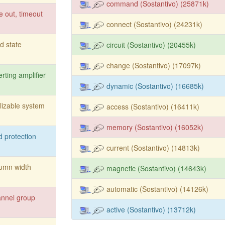
command (Sostantivo) (25871k)
e out, timeout
connect (Sostantivo) (24231k)
id state
circuit (Sostantivo) (20455k)
change (Sostantivo) (17097k)
erting amplifier
dynamic (Sostantivo) (16685k)
lizable system
access (Sostantivo) (16411k)
memory (Sostantivo) (16052k)
ld protection
current (Sostantivo) (14813k)
umn width
magnetic (Sostantivo) (14643k)
automatic (Sostantivo) (14126k)
nnel group
active (Sostantivo) (13712k)