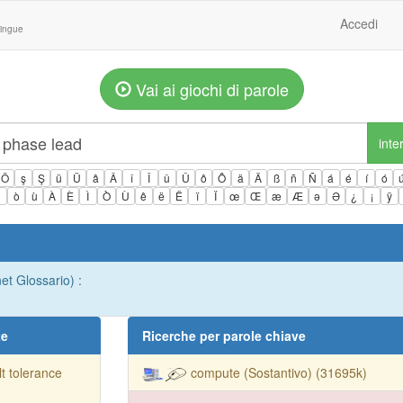
Accedi
lingue
Vai ai giochi di parole
inte
Ö
ş
Ş
ü
Ü
â
Â
î
Î
û
Û
ô
Ô
ä
Ä
ß
ñ
Ñ
á
é
í
ó
ì
ò
ù
À
È
Ì
Ò
Ù
ê
ë
Ë
ï
Ï
œ
Œ
æ
Æ
ə
Ə
¿
¡
ÿ
et Glossario) :
te
Ricerche per parole chiave
lt tolerance
compute (Sostantivo) (31695k)