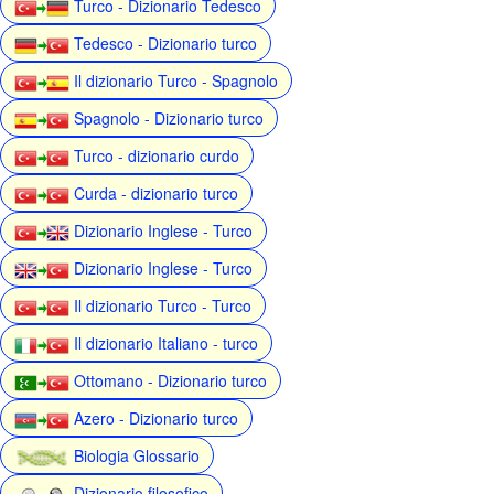
Turco - Dizionario Tedesco
Tedesco - Dizionario turco
Il dizionario Turco - Spagnolo
Spagnolo - Dizionario turco
Turco - dizionario curdo
Curda - dizionario turco
Dizionario Inglese - Turco
Dizionario Inglese - Turco
Il dizionario Turco - Turco
Il dizionario Italiano - turco
Ottomano - Dizionario turco
Azero - Dizionario turco
Biologia Glossario
Dizionario filosofico