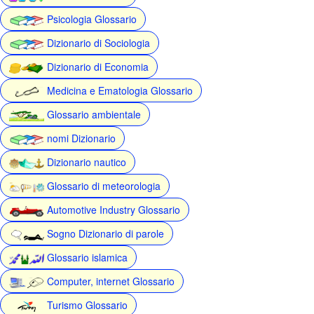
Psicologia Glossario
Dizionario di Sociologia
Dizionario di Economia
Medicina e Ematologia Glossario
Glossario ambientale
nomi Dizionario
Dizionario nautico
Glossario di meteorologia
Automotive Industry Glossario
Sogno Dizionario di parole
Glossario islamica
Computer, internet Glossario
Turismo Glossario