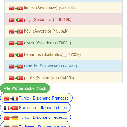
kûnek (Sostantivo) (24403k)
pêşi (Sostantivo) (19919k)
hêvî (Avverbio) (19582k)
nivîsk (Avverbio) (17993k)
bênamûs (Sostantivo) (17703k)
raperîn (Sostantivo) (17144k)
parêz (Sostantivo) (16495k)
Alle Wörterbücher Such
Turco - Dizionario Francese
Francese - dizionario turco
Turco - Dizionario Tedesco
Tedesco - Dizionario turco