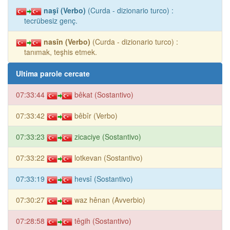
naşî (Verbo)
(Curda - dizionario turco) :
tecrübesiz genç.
nasîn (Verbo)
(Curda - dizionario turco) :
tanımak, teşhis etmek.
Ultima parole cercate
07:33:44
bêkat (Sostantivo)
07:33:42
bêbîr (Verbo)
07:33:23
zicaciye (Sostantivo)
07:33:22
lotkevan (Sostantivo)
07:33:19
hevsî (Sostantivo)
07:30:27
waz hênan (Avverbio)
07:28:58
têgih (Sostantivo)