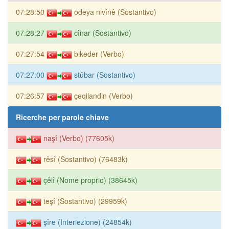
07:28:50
odeya nivînê (Sostantivo)
07:28:27
cînar (Sostantivo)
07:27:54
bikeder (Verbo)
07:27:00
stûbar (Sostantivo)
07:26:57
çeqilandin (Verbo)
Ricerche per parole chiave
naşî (Verbo) (77605k)
rêsî (Sostantivo) (76483k)
çêlî (Nome proprio) (38645k)
teşî (Sostantivo) (29959k)
şîre (Interiezione) (24854k)