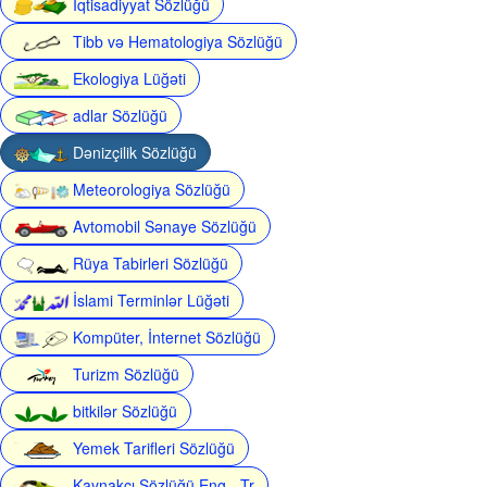
İqtisadiyyat Sözlüğü
Tibb və Hematologiya Sözlüğü
Ekologiya Lüğəti
adlar Sözlüğü
Dənizçilik Sözlüğü
Meteorologiya Sözlüğü
Avtomobil Sənaye Sözlüğü
Rüya Tabirleri Sözlüğü
İslami Terminlər Lüğəti
Kompüter, İnternet Sözlüğü
Turizm Sözlüğü
bitkilər Sözlüğü
Yemek Tarifleri Sözlüğü
Kaynakçı Sözlüğü Eng - Tr