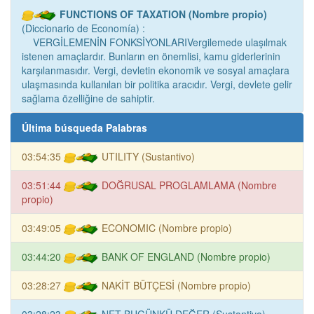
FUNCTIONS OF TAXATION (Nombre propio)
(Diccionario de Economía) :
VERGİLEMENİN FONKSİYONLARIVergilemede ulaşılmak
istenen amaçlardır. Bunların en önemlisi, kamu giderlerinin
karşılanmasıdır. Vergi, devletin ekonomik ve sosyal amaçlara
ulaşmasında kullanılan bir politika aracıdır. Vergi, devlete gelir
sağlama özelliğine de sahiptir.
Última búsqueda Palabras
03:54:35
UTILITY (Sustantivo)
03:51:44
DOĞRUSAL PROGLAMLAMA (Nombre
propio)
03:49:05
ECONOMIC (Nombre propio)
03:44:20
BANK OF ENGLAND (Nombre propio)
03:28:27
NAKİT BÜTÇESİ (Nombre propio)
03:28:23
NET BUGÜNKÜ DEĞER (Sustantivo)