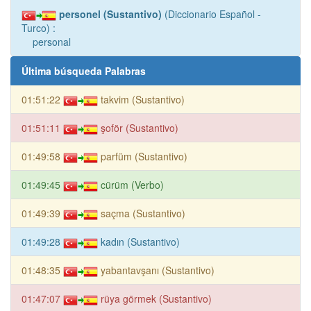
personel (Sustantivo)
(Diccionario Español -
Turco) :
personal
Última búsqueda Palabras
01:51:22
takvim (Sustantivo)
01:51:11
şoför (Sustantivo)
01:49:58
parfüm (Sustantivo)
01:49:45
cürüm (Verbo)
01:49:39
saçma (Sustantivo)
01:49:28
kadın (Sustantivo)
01:48:35
yabantavşanı (Sustantivo)
01:47:07
rüya görmek (Sustantivo)