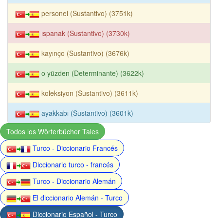
personel (Sustantivo) (3751k)
ıspanak (Sustantivo) (3730k)
kayınço (Sustantivo) (3676k)
o yüzden (Determinante) (3622k)
koleksiyon (Sustantivo) (3611k)
ayakkabı (Sustantivo) (3601k)
Todos los Wörterbücher Tales
Turco - Diccionario Francés
Diccionario turco - francés
Turco - Diccionario Alemán
El diccionario Alemán - Turco
Diccionario Español - Turco