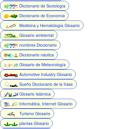
Diccionario de Sociología
Diccionario de Economía
Medicina y Hematología Glosario
Glosario ambiental
nombres Diccionario
Diccionario náutica
Glosario de Meteorología
Automotive Industry Glosario
Sueño Diccionario de la frase
Glosario Islámica
Informática, Internet Glosario
Turismo Glosario
plantas Glosario