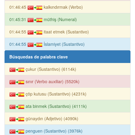
01:46:45
kalkındırmak (Verbo)
01:45:31
müthiş (Numeral)
01:44:55
itaat etmek (Sustantivo)
01:44:55
İslamiyet (Sustantivo)
Búsquedas de palabra clave
çukur (Sustantivo) (6114k)
sınır (Verbo auxiliar) (5520k)
çöp kutusu (Sustantivo) (4231k)
ata binmek (Sustantivo) (4111k)
günaydın (Adjetivo) (4090k)
penguen (Sustantivo) (3976k)