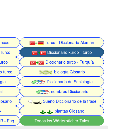
rancés
Turco - Diccionario Alemán
 Turco
Diccionario kurdo - turco
turco
Diccionario turco - Turquía
o turco
biología Glosario
gía
Diccionario de Sociología
al
nombres Diccionario
losario
Sueño Diccionario de la frase
o
plantas Glosario
TR - Eng
Todos los Wörterbücher Tales