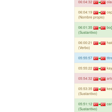
06:04:32
ola
06:04:19
cep
(Nombre propio)
06:01:35
bo
(Sustantivo)
06:00:21
ha
(Verbo)
05:55:57
tit
05:55:22
kay
05:54:32
art
05:53:35
kes
(Sustantivo)
05:51:12
ca
(Sustantivo)