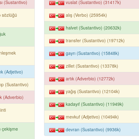
sı (Sustantivo)
vuslat (Sustantivo) (31417k)
 sözlüğü
alış (Verbo) (25954k)
halvet (Sustantivo) (20632k)
ğuk
transfer (Sustantivo) (19712k)
inleşmek
gayrı (Sustantivo) (15848k)
zillet (Sustantivo) (13378k)
rek (Adjetivo)
artık (Adverbio) (12772k)
ıp (Sustantivo)
yağış (Sustantivo) (12104k)
ık (Adverbio)
kadayıf (Sustantivo) (11949k)
inti
mevkuf (Adjetivo) (10494k)
n çekişme
devran (Sustantivo) (9936k)