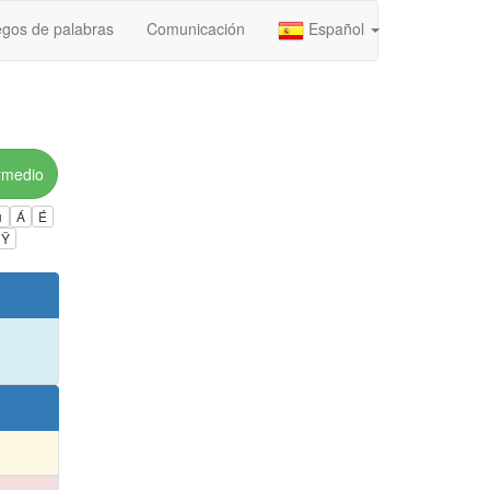
gos de palabras
Comunicación
Español
rmedio
ú
Á
É
Ÿ