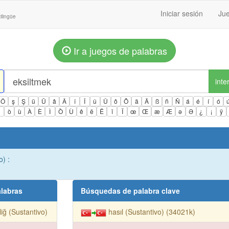
Iniciar sesión
Jue
ilingüe
Ir a juegos de palabras
inte
Ö
ş
Ş
ü
Ü
â
Â
î
Î
û
Û
ô
Ô
ä
Ä
ß
ñ
Ñ
á
é
í
ó
ì
ò
ù
À
È
Ì
Ò
Ù
ê
ë
Ë
ï
Ï
œ
Œ
æ
Æ
ə
Ə
¿
¡
ÿ
o) :
labras
Búsquedas de palabra clave
liğ (Sustantivo)
hasıl (Sustantivo) (34021k)