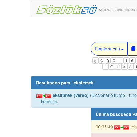
Sozluksu – Diccionario mult
Empieza con
ç
Ç
ğ
Ğ
ı
İ
ö
Í
Ó
Ú
à
è
Resultados para "
eksiltmek
"
eksiltmek (Verbo)
(Diccionario kurdo - turc
kêmkirin.
Última búsqueda Pa
06:05:49
teb