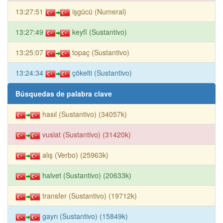
13:27:51
işgücü (Numeral)
13:27:49
keyfî (Sustantivo)
13:25:07
topaç (Sustantivo)
13:24:34
çökelti (Sustantivo)
Búsquedas de palabra clave
hasıl (Sustantivo) (34057k)
vuslat (Sustantivo) (31420k)
alış (Verbo) (25963k)
halvet (Sustantivo) (20633k)
transfer (Sustantivo) (19712k)
gayrı (Sustantivo) (15849k)