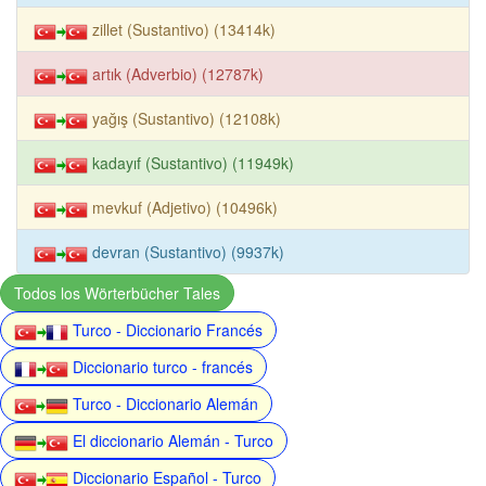
zillet (Sustantivo) (13414k)
artık (Adverbio) (12787k)
yağış (Sustantivo) (12108k)
kadayıf (Sustantivo) (11949k)
mevkuf (Adjetivo) (10496k)
devran (Sustantivo) (9937k)
Todos los Wörterbücher Tales
Turco - Diccionario Francés
Diccionario turco - francés
Turco - Diccionario Alemán
El diccionario Alemán - Turco
Diccionario Español - Turco