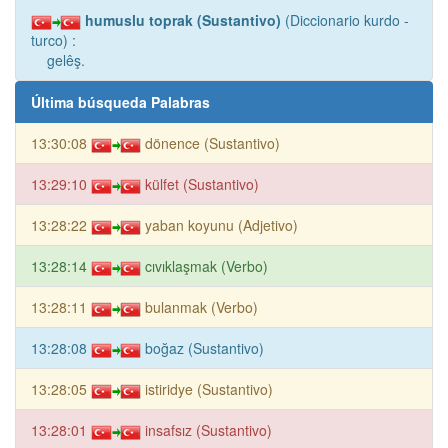
humuslu toprak (Sustantivo)
(Diccionario kurdo -
turco) :
gelêş.
Última búsqueda Palabras
13:30:08
dönence (Sustantivo)
13:29:10
külfet (Sustantivo)
13:28:22
yaban koyunu (Adjetivo)
13:28:14
cıvıklaşmak (Verbo)
13:28:11
bulanmak (Verbo)
13:28:08
boğaz (Sustantivo)
13:28:05
istiridye (Sustantivo)
13:28:01
insafsız (Sustantivo)