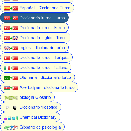
Español - Diccionario Turco
Diccionario kurdo - turco
Diccionario turco - kurda
Diccionario Inglés - Turco
Inglés - diccionario turco
Diccionario turco - Turquía
Diccionario turco - italiana
Otomana - diccionario turco
Azerbaiyán - diccionario turco
biología Glosario
Diccionario filosófico
Chemical Dictionary
Glosario de psicología