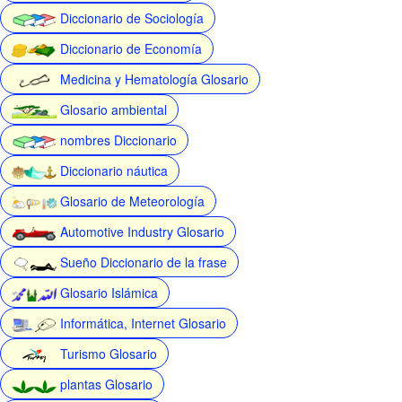
Diccionario de Sociología
Diccionario de Economía
Medicina y Hematología Glosario
Glosario ambiental
nombres Diccionario
Diccionario náutica
Glosario de Meteorología
Automotive Industry Glosario
Sueño Diccionario de la frase
Glosario Islámica
Informática, Internet Glosario
Turismo Glosario
plantas Glosario