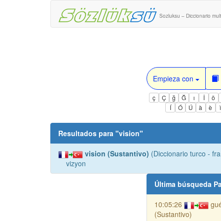
Sozluksu – Diccionario mult
Empieza con
ç
Ç
ğ
Ğ
ı
İ
ö
Í
Ó
Ú
à
è
Resultados para "
vision
"
vision (Sustantivo)
(Diccionario turco - fr
vizyon
Última búsqueda Pa
10:05:26
gué
(Sustantivo)