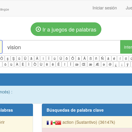
Iniciar sesión
Jue
ilingüe
Ir a juegos de palabras
inte
Ö
ş
Ş
ü
Ü
â
Â
î
Î
û
Û
ô
Ô
ä
Ä
ß
ñ
Ñ
á
é
í
ó
ì
ò
ù
À
È
Ì
Ò
Ù
ê
ë
Ë
ï
Ï
œ
Œ
æ
Æ
ə
Ə
¿
¡
ÿ
ancés) :
labras
Búsquedas de palabra clave
rir
action (Sustantivo) (36147k)