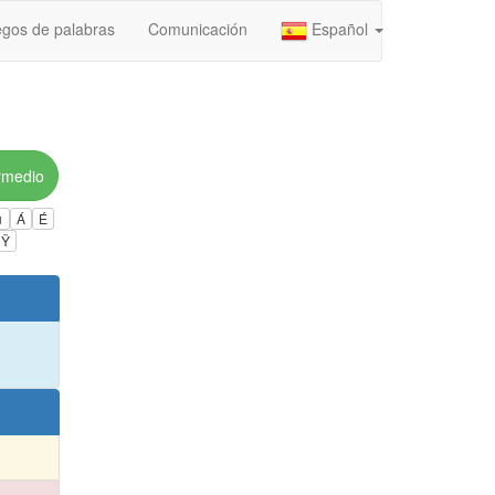
gos de palabras
Comunicación
Español
rmedio
ú
Á
É
Ÿ