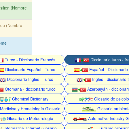
silien (Nombre
rou (Nombre
ème
Turco - Diccionario Francés
Diccionario turco - f
Diccionario Español - Turco
Español - Diccionario
Diccionario Inglés - Turco
Inglés - diccionario 
Otomana - diccionario turco
Azerbaiyán - diccionari
Chemical Dictionary
Glosario de psicolo
Medicina y Hematología Glosario
Glosario ambient
Glosario de Meteorología
Automotive Industry G
Informática, Internet Glosario
Turismo Glosari