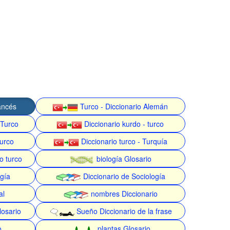
rancés
Turco - Diccionario Alemán
 Turco
Diccionario kurdo - turco
turco
Diccionario turco - Turquía
o turco
biología Glosario
gía
Diccionario de Sociología
al
nombres Diccionario
losario
Sueño Diccionario de la frase
o
plantas Glosario