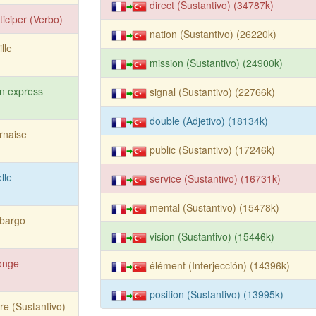
direct (Sustantivo) (34787k)
ticiper (Verbo)
nation (Sustantivo) (26220k)
ille
mission (Sustantivo) (24900k)
in express
signal (Sustantivo) (22766k)
double (Adjetivo) (18134k)
rnaise
public (Sustantivo) (17246k)
elle
service (Sustantivo) (16731k)
mental (Sustantivo) (15478k)
bargo
vision (Sustantivo) (15446k)
onge
élément (Interjección) (14396k)
position (Sustantivo) (13995k)
ire (Sustantivo)