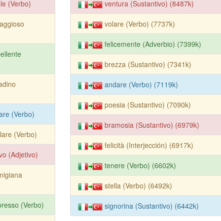
ale (Verbo)
ventura (Sustantivo) (8487k)
aggioso
volare (Verbo) (7737k)
felicemente (Adverbio) (7399k)
ellente
brezza (Sustantivo) (7341k)
tadino
andare (Verbo) (7119k)
poesia (Sustantivo) (7090k)
tare (Verbo)
bramosia (Sustantivo) (6979k)
lare (Verbo)
felicità (Interjección) (6917k)
ivo (Adjetivo)
tenere (Verbo) (6602k)
migiana
stella (Verbo) (6492k)
resso (Verbo)
signorina (Sustantivo) (6442k)