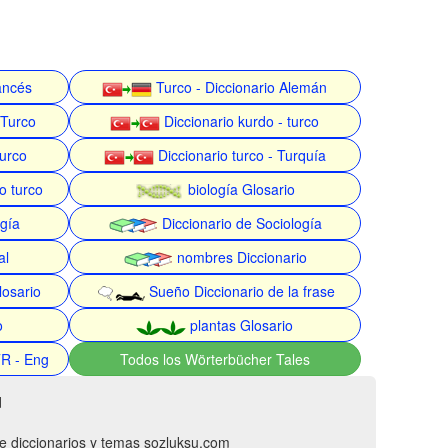
rancés
Turco - Diccionario Alemán
 Turco
Diccionario kurdo - turco
turco
Diccionario turco - Turquía
o turco
biología Glosario
gía
Diccionario de Sociología
al
nombres Diccionario
losario
Sueño Diccionario de la frase
o
plantas Glosario
TR - Eng
Todos los Wörterbücher Tales
d
de diccionarios y temas sozluksu.com