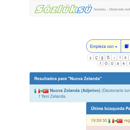
Sozluksu – Diccionario mult
Empieza con
ç
Ç
ğ
Ğ
ı
İ
ö
Í
Ó
Ú
à
è
Resultados para "
Nuova Zelanda
"
Nuova Zelanda (Adjetivo)
(Diccionario turc
f Yeni Zelanda.
Última búsqueda Pa
19:59:30
reg