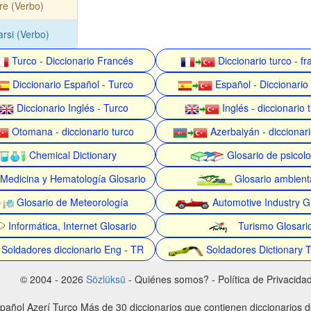
are (Verbo)
arsi (Verbo)
Turco - Diccionario Francés
Diccionario turco - f
Diccionario Español - Turco
Español - Diccionario
Diccionario Inglés - Turco
Inglés - diccionario 
Otomana - diccionario turco
Azerbaiyán - diccionari
Chemical Dictionary
Glosario de psicolo
Medicina y Hematología Glosario
Glosario ambient
Glosario de Meteorología
Automotive Industry G
Informática, Internet Glosario
Turismo Glosari
Soldadores diccionario Eng - TR
Soldadores Dictionary 
© 2004 - 2026
Sözlüksü
- Quiénes somos? - Política de Privacida
spañol Azerí Turco Más de 30 diccionarios que contienen diccionarios 