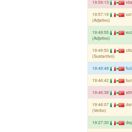
19:59:13
vit
19:57:19
cor
(Adjetivo)
19:49:55
ecc
(Adjetivo)
19:49:50
cit
(Sustantivo)
19:49:48
fiu
19:46:42
bur
19:46:38
att
19:46:07
da
(Verbo)
19:27:30
dep