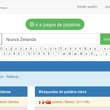
Iniciar sesión
Jue
ilingüe
Ir a juegos de palabras
inte
Ö
ş
Ş
ü
Ü
â
Â
î
Î
û
Û
ô
Ô
ä
Ä
ß
ñ
Ñ
á
é
í
ó
ì
ò
ù
À
È
Ì
Ò
Ù
ê
ë
Ë
ï
Ï
œ
Œ
æ
Æ
ə
Ə
¿
¡
ÿ
o - italiana) :
labras
Búsquedas de palabra clave
ione (Verbo)
azione (Verbo) (21115k)