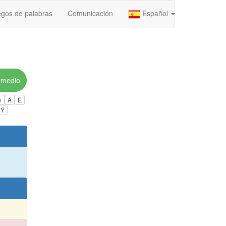
gos de palabras
Comunicación
Español
rmedio
ú
Á
É
Ÿ