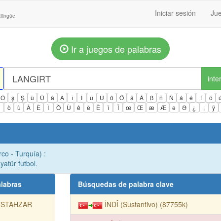
Iniciar sesión
Jue
ilingüe
Ir a juegos de palabras
inte
Ö
ş
Ş
ü
Ü
â
Â
î
Î
û
Û
ô
Ô
ä
Ä
ß
ñ
Ñ
á
é
í
ó
ì
ò
ù
À
È
Ì
Ò
Ù
ê
ë
Ë
ï
Ï
œ
Œ
æ
Æ
ə
Ə
¿
¡
ÿ
rco - Turquía) :
atür futbol.
labras
Búsquedas de palabra clave
STAHZAR
İNDÎ (Sustantivo) (87755k)