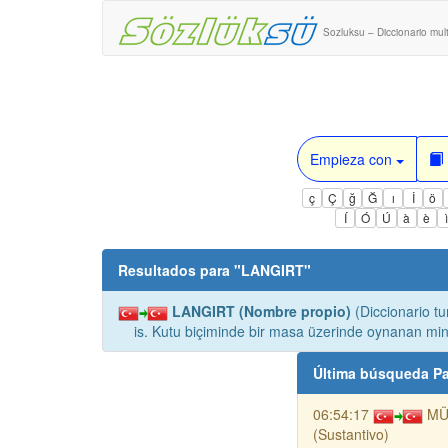
Sozluksu – Diccionario mult
Empieza con
ç
Ç
ğ
Ğ
ı
İ
ö
Í
Ó
Ú
à
è
Resultados para "
LANGIRT
"
LANGIRT (Nombre propio)
(Diccionario tu
is. Kutu biçiminde bir masa üzerinde oynanan miny
Última búsqueda Pa
06:54:17
MÜ
(Sustantivo)