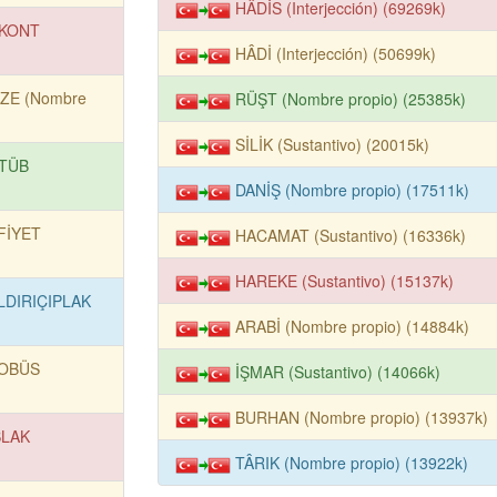
HÂDİS (Interjección) (69269k)
KONT
HÂDİ (Interjección) (50699k)
İZE (Nombre
RÜŞT (Nombre propio) (25385k)
SİLİK (Sustantivo) (20015k)
TÜB
DANİŞ (Nombre propio) (17511k)
FİYET
HACAMAT (Sustantivo) (16336k)
HAREKE (Sustantivo) (15137k)
LDIRIÇIPLAK
ARABİ (Nombre propio) (14884k)
OBÜS
İŞMAR (Sustantivo) (14066k)
BURHAN (Nombre propio) (13937k)
ŞLAK
TÂRIK (Nombre propio) (13922k)