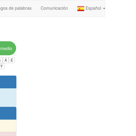
gos de palabras
Comunicación
Español
rmedio
ú
Á
É
Ÿ