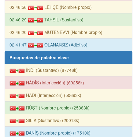
02:46:56
LEHÇE (Nombre propio)
02:46:29
TAHSİL (Sustantivo)
02:46:20
MÜTENEVVİ (Nombre propio)
02:41:47
OLANAKSIZ (Adjetivo)
Búsquedas de palabra clave
İNDÎ (Sustantivo) (87746k)
HÂDİS (Interjección) (69258k)
HÂDİ (Interjección) (50693k)
RÜŞT (Nombre propio) (25383k)
SİLİK (Sustantivo) (20013k)
DANİŞ (Nombre propio) (17510k)