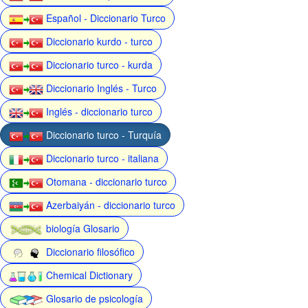
Español - Diccionario Turco
Diccionario kurdo - turco
Diccionario turco - kurda
Diccionario Inglés - Turco
Inglés - diccionario turco
Diccionario turco - Turquía
Diccionario turco - italiana
Otomana - diccionario turco
Azerbaiyán - diccionario turco
biología Glosario
Diccionario filosófico
Chemical Dictionary
Glosario de psicología