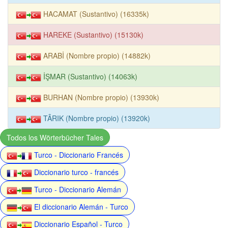
HACAMAT (Sustantivo) (16335k)
HAREKE (Sustantivo) (15130k)
ARABİ (Nombre propio) (14882k)
İŞMAR (Sustantivo) (14063k)
BURHAN (Nombre propio) (13930k)
TÂRIK (Nombre propio) (13920k)
Todos los Wörterbücher Tales
Turco - Diccionario Francés
Diccionario turco - francés
Turco - Diccionario Alemán
El diccionario Alemán - Turco
Diccionario Español - Turco