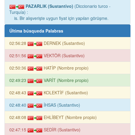
PAZARLIK (Sustantivo)
(Diccionario turco -
Turquía) :
is. Bir alışverişte uygun fiyat için yapılan görüşme.
Última búsqueda Palabras
02:56:28
DERNEK (Sustantivo)
02:51:56
VEKTÖR (Sustantivo)
02:50:36
HATİP (Nombre propio)
02:49:23
VARİT (Nombre propio)
02:48:43
KOLEKTİF (Sustantivo)
02:48:40
İHSAS (Sustantivo)
02:48:08
EHLİBEYT (Nombre propio)
02:47:15
SEDİR (Sustantivo)