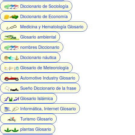
Diccionario de Sociología
Diccionario de Economía
Medicina y Hematología Glosario
Glosario ambiental
nombres Diccionario
Diccionario náutica
Glosario de Meteorología
Automotive Industry Glosario
Sueño Diccionario de la frase
Glosario Islámica
Informática, Internet Glosario
Turismo Glosario
plantas Glosario