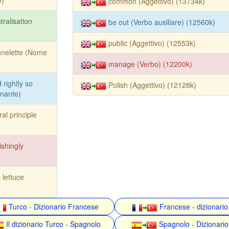
e)
common (Aggettivo) (13734k)
tralisation
be out (Verbo ausiliare) (12560k)
public (Aggettivo) (12553k)
nnelette (Nome
manage (Verbo) (12200k)
 rightly so
Polish (Aggettivo) (12128k)
inante)
al principle
ishingly
 lettuce
Turco - Dizionario Francese
Francese - dizionario
Il dizionario Turco - Spagnolo
Spagnolo - Dizionario