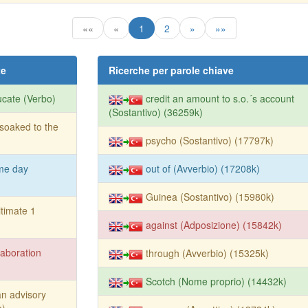
««
«
1
2
»
»»
te
Ricerche per parole chiave
cate (Verbo)
credit an amount to s.o.´s account
(Sostantivo) (36259k)
soaked to the
psycho (Sostantivo) (17797k)
me day
out of (Avverbio) (17208k)
Guinea (Sostantivo) (15980k)
itimate 1
against (Adposizione) (15842k)
laboration
through (Avverbio) (15325k)
Scotch (Nome proprio) (14432k)
an advisory