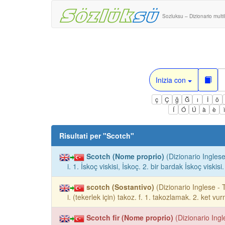
Sozluksu – Dizionario multi
Inizia con
ç
Ç
ğ
Ğ
ı
İ
ö
Í
Ó
Ú
à
è
Risultati per "
Scotch
"
Scotch (Nome proprio)
(Dizionario Inglese
i. 1. İskoç viskisi, İskoç. 2. bir bardak İskoç viskisi.
scotch (Sostantivo)
(Dizionario Inglese - 
i. (tekerlek için) takoz. f. 1. takozlamak. 2. ket v
Scotch fir (Nome proprio)
(Dizionario Ingl