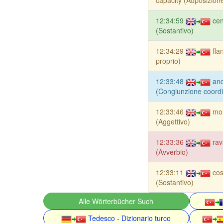
capacity (Adposizion
12:34:59
cen
(Sostantivo)
12:34:29
fla
proprio)
12:33:48
and
(Congiunzione coord
12:33:46
mor
(Aggettivo)
12:33:36
rav
(Avverbio)
12:33:11
cos
(Sostantivo)
Alle Wörterbücher Such
Tedesco - Dizionario turco