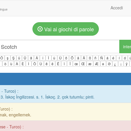
Accedi
lingue
Vai ai giochi di parole
inte
Ö
ş
Ş
ü
Ü
â
Â
î
Î
û
Û
ô
Ô
ä
Ä
ß
ñ
Ñ
á
é
í
ó
ì
ò
ù
À
È
Ì
Ò
Ù
ê
ë
Ë
ï
Ï
œ
Œ
æ
Æ
ə
Ə
¿
¡
ÿ
 - Turco) :
 3. İskoç İngilizcesi. s. 1. İskoç. 2. çok tutumlu; pinti.
Turco) :
urmak, engellemek.
ese - Turco) :