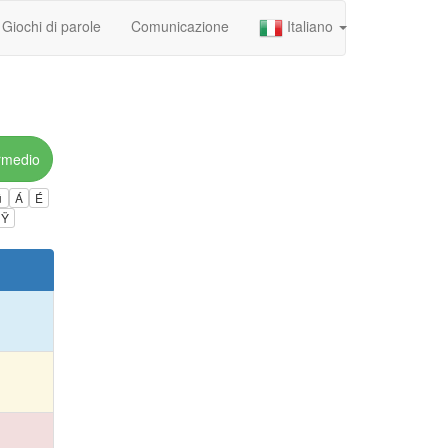
Giochi di parole
Comunicazione
Italiano
rmedio
ú
Á
É
Ÿ