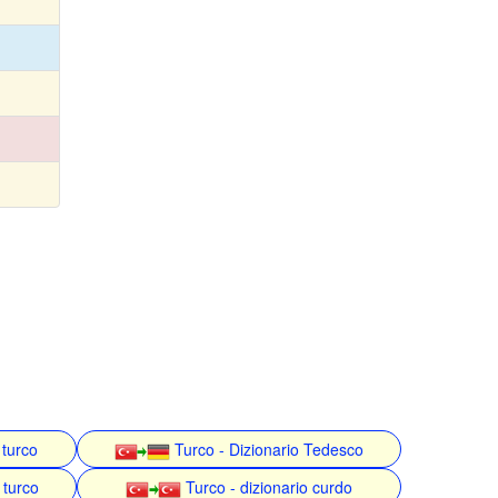
 turco
Turco - Dizionario Tedesco
 turco
Turco - dizionario curdo