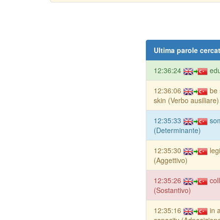
Ultima parole cerca
12:36:24
edu
12:36:06
be 
skin (Verbo ausiliare)
12:35:33
so
(Determinante)
12:35:30
leg
(Aggettivo)
12:35:26
col
(Sostantivo)
12:35:16
in 