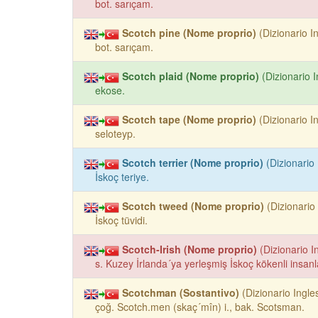
bot. sarıçam.
Scotch pine (Nome proprio)
(Dizionario I
bot. sarıçam.
Scotch plaid (Nome proprio)
(Dizionario I
ekose.
Scotch tape (Nome proprio)
(Dizionario I
seloteyp.
Scotch terrier (Nome proprio)
(Dizionario 
İskoç teriye.
Scotch tweed (Nome proprio)
(Dizionario 
İskoç tüvidi.
Scotch-Irish (Nome proprio)
(Dizionario I
s. Kuzey İrlanda´ya yerleşmiş İskoç kökenli insan
Scotchman (Sostantivo)
(Dizionario Ingle
çoğ. Scotch.men (skaç´mîn) i., bak. Scotsman.