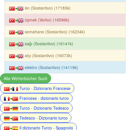
ılın (Sostantivo) (17183k)
üşmek (Verbo) (16596k)
semahane (Sostantivo) (16234k)
sağı (Sostantivo) (16141k)
atçı (Sostantivo) (16073k)
elektro (Sostantivo) (14119k)
Alle Wörterbücher Such
Turco - Dizionario Francese
Francese - dizionario turco
Turco - Dizionario Tedesco
Tedesco - Dizionario turco
Il dizionario Turco - Spagnolo