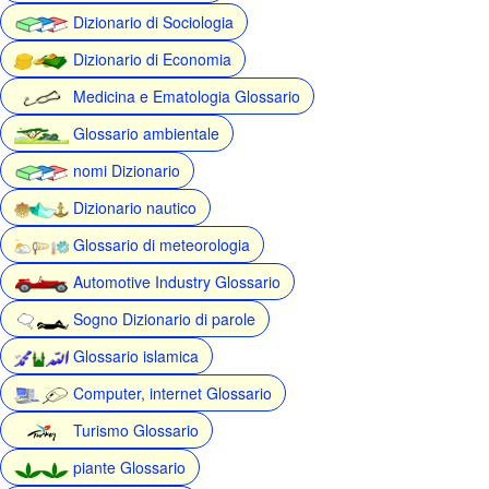
Dizionario di Sociologia
Dizionario di Economia
Medicina e Ematologia Glossario
Glossario ambientale
nomi Dizionario
Dizionario nautico
Glossario di meteorologia
Automotive Industry Glossario
Sogno Dizionario di parole
Glossario islamica
Computer, internet Glossario
Turismo Glossario
piante Glossario