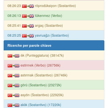
08:26:23
röprodüksiyon (Sostantivo)
08:26:13
tükenmez (Verbo)
08:25:41
argaç (Sostantivo)
08:25:25
yavruağzı (Sostantivo)
Ricerche per parole chiave
ılık (Punteggiatura) (38147k)
estirmek (Verbo) (26756k)
astırmak (Sostantivo) (26746k)
görü (Sostantivo) (23272k)
asyön (Sostantivo) (22920k)
aklık (Sostantivo) (17220k)