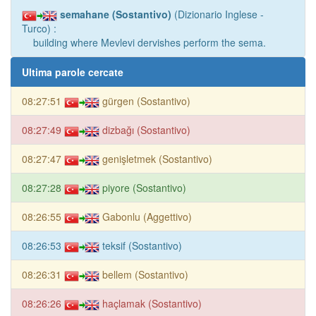
semahane (Sostantivo)
(Dizionario Inglese -
Turco) :
building where Mevlevi dervishes perform the sema.
Ultima parole cercate
08:27:51
gürgen (Sostantivo)
08:27:49
dizbağı (Sostantivo)
08:27:47
genişletmek (Sostantivo)
08:27:28
piyore (Sostantivo)
08:26:55
Gabonlu (Aggettivo)
08:26:53
teksif (Sostantivo)
08:26:31
bellem (Sostantivo)
08:26:26
haçlamak (Sostantivo)