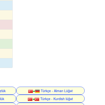
zlük
Türkçe - Alman Lüğət
lük
Türkçe - Kurdish lüğət