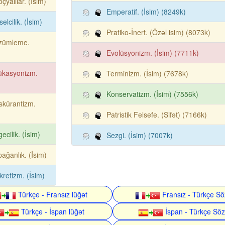
oçyalılar. (İsim)
Emperatif. (İsim) (8249k)
selcilik. (İsim)
Pratiko-İnert. (Özəl isim) (8073k)
zümleme.
Evolüsyonizm. (İsim) (7711k)
ükasyonizm.
Terminizm. (İsim) (7678k)
Konservatizm. (İsim) (7556k)
skürantizm.
Patristik Felsefe. (Sifət) (7166k)
ecilik. (İsim)
Sezgi. (İsim) (7007k)
ağanlık. (İsim)
kretizm. (İsim)
Türkçe - Fransız lüğət
Fransız - Türkçe Sö
Türkçe - İspan lüğət
İspan - Türkçe Söz