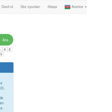
Daxil ol
Söz oyunları
Əlaqə
Azerice
Ara..
ú
Á
É
Ÿ
ğa
22),
tik
nan
da,