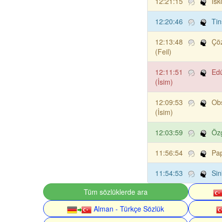
12:21:15
İsk
12:20:46
Tin
12:13:48
Çö
(Feil)
12:11:51
Ed
(İsim)
12:09:53
Ob
(İsim)
12:03:59
Özg
11:56:54
Pap
11:54:53
Sin
Tüm sözlüklerde ara
Alman - Türkçe Sözlük