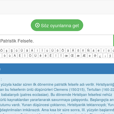
Söz oyunlarına get
Ö
ş
Ş
ü
Ü
â
Â
î
Î
û
Û
ô
Ô
ä
Ä
ß
ñ
Ñ
á
é
í
ó
ì
ò
ù
À
È
Ì
Ò
Ù
ê
ë
Ë
ï
Ï
œ
Œ
æ
Æ
ə
Ə
¿
¡
ÿ
ı
 :
yüzyıla kadar süren ilk dönemine patristik felsefe adı verilir. Hıristiyanlı
ayan bu felsefenin ünlü düşünürleri Clemens (150/215), Tertulian (160-2
 babalarıydı (patres ecclasiae). Bu dönemde Hıristiyan felsefesi nehüz
r türlü kaynaklardan yararlanarak savunmaya çalışıyordu. Başlangıçta an
utumu vardı. Yunan düşüncesi çoktanrıcı, Hıristiyanlık tektanrıcıydı; Yu
ağdaştırılmaları imkânsızdı. Ama kısa bir süre sonra, III. yüzyılın başların