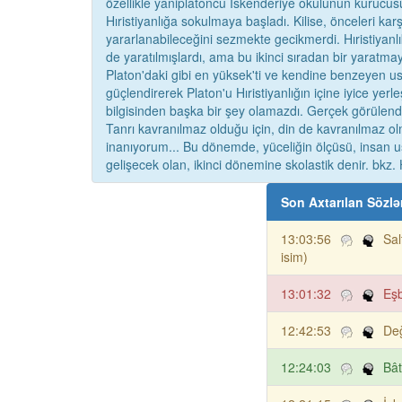
özellikle yaniplatoncu İskenderiye okulunun kurucusu
Hıristiyanlığa sokulmaya başladı. Kilise, önceleri ka
yararlanabileceğini sezmekte gecikmerdi. Hıristiyanlık 
de yaratılmışlardı, ama bu ikinci sıradan bir yaratma
Platon'daki gibi en yüksek'ti ve kendine benzeyen usl
güçlendirerek Platon'u Hıristiyanlığın içine iyice yer
bilgisinden başka bir şey olamazdı. Gerçek görülende 
Tanrı kavranılmaz olduğu için, din de kavranılmaz olm
inanıyorum... Bu dönemde, yüceliğin ölçüsü, insan us
gelişecek olan, ikinci dönemine skolastik denir. bkz. H
Son Axtarılan Sözlə
13:03:56
Sal
isim)
13:01:32
Eşb
12:42:53
Değ
12:24:03
Bât