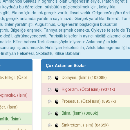
 Ammonios Sakkas'ın öğrencisi olan Origenes'in eliyle, Platon öğretisi
rşı koyduğu bu öğretiden, büsbütün güçlenebilmek için, kolaylıkla
gibi, Platon için de tek gerçek varlık, tinsel varlıtı. Origenes'e göre öz
ydı, gerçek anlamda yaratma sayılmazdı. Gerçek yaratıklar tinlerdi. Tanr
u tinler yaratmıştı. Augustinus, Origenes'in başladığını büsbütün
leştirdi. Bilgeliğe erişmek, Tanrıya erişmek demekti. Öyleyse felsefe de T
değil, görülmeyendeydi. Patristik felsefenin ayırıcı niteliği gizemci olu
alıdır. Kilise babası Tertulianus şöyle ldiyordu: Anlamadığım için
unu aşmış bulunmaktır. Hıristiyan felsefesinin, Aristoteles egemenliğin
ıristiyan Felsefesi, Skolastik, Kilise Babaları.
r
Çox Axtarılan Sözlər
tık Bilkgi. (Özəl
Dolayım. (İsim) (10308k)
Rigorizm. (Özəl isim) (9371k)
içimcilik. (İsim)
Prosesüs. (Özəl isim) (8957k)
er. (İsim)
Bilim. (İsim) (8886k)
ınîlik. (İsim)
Sinkretizm. (İsim) (8465k)