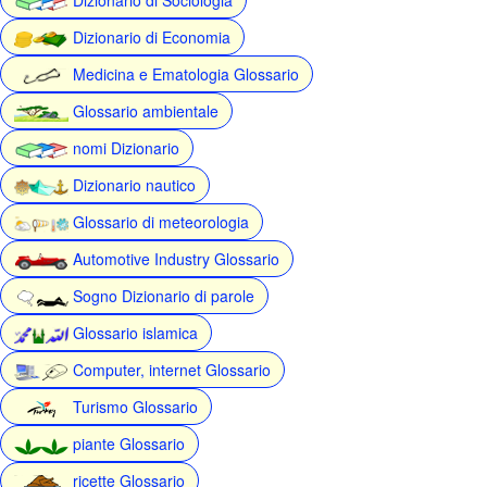
Dizionario di Economia
Medicina e Ematologia Glossario
Glossario ambientale
nomi Dizionario
Dizionario nautico
Glossario di meteorologia
Automotive Industry Glossario
Sogno Dizionario di parole
Glossario islamica
Computer, internet Glossario
Turismo Glossario
piante Glossario
ricette Glossario