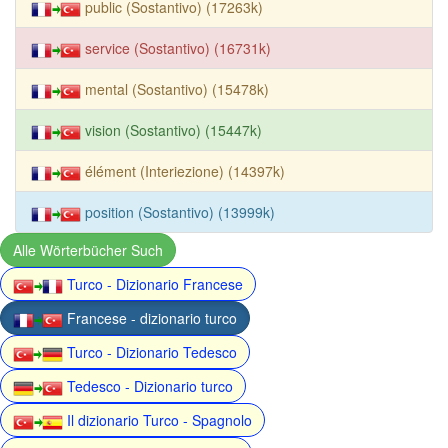
public (Sostantivo) (17263k)
service (Sostantivo) (16731k)
mental (Sostantivo) (15478k)
vision (Sostantivo) (15447k)
élément (Interiezione) (14397k)
position (Sostantivo) (13999k)
Alle Wörterbücher Such
Turco - Dizionario Francese
Francese - dizionario turco
Turco - Dizionario Tedesco
Tedesco - Dizionario turco
Il dizionario Turco - Spagnolo