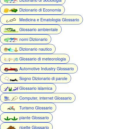
Dizionario di Economia
Medicina e Ematologia Glossario
Glossario ambientale
nomi Dizionario
Dizionario nautico
Glossario di meteorologia
Automotive Industry Glossario
Sogno Dizionario di parole
Glossario islamica
Computer, internet Glossario
Turismo Glossario
piante Glossario
ricette Glossario