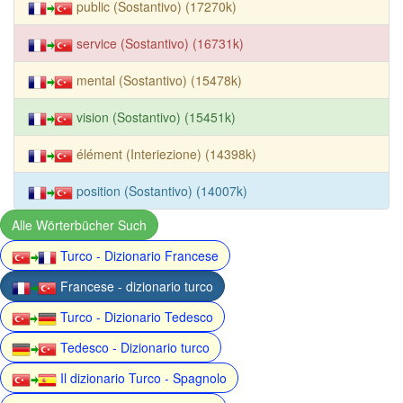
public (Sostantivo) (17270k)
service (Sostantivo) (16731k)
mental (Sostantivo) (15478k)
vision (Sostantivo) (15451k)
élément (Interiezione) (14398k)
position (Sostantivo) (14007k)
Alle Wörterbücher Such
Turco - Dizionario Francese
Francese - dizionario turco
Turco - Dizionario Tedesco
Tedesco - Dizionario turco
Il dizionario Turco - Spagnolo