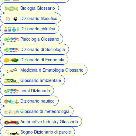
Biologia Glossario
Dizionario filosofico
Dizionario chimica
Psicologia Glossario
Dizionario di Sociologia
Dizionario di Economia
Medicina e Ematologia Glossario
Glossario ambientale
nomi Dizionario
Dizionario nautico
Glossario di meteorologia
Automotive Industry Glossario
Sogno Dizionario di parole