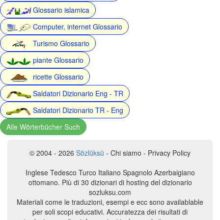
Glossario islamica
Computer, internet Glossario
Turismo Glossario
piante Glossario
ricette Glossario
Saldatori Dizionario Eng - TR
Saldatori Dizionario TR - Eng
Alle Wörterbücher Such
© 2004 - 2026
Sözlüksü
- Chi siamo - Privacy Policy
Inglese Tedesco Turco Italiano Spagnolo Azerbaigiano
ottomano. Più di 30 dizionari di hosting del dizionario
sozluksu.com
Materiali come le traduzioni, esempi e ecc sono availablable
per soli scopi educativi. Accuratezza dei risultati di