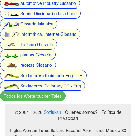
Automotive Industry Glosario
Sueño Diccionario de la frase
Glosario Islámica
Informática, Internet Glosario
Turismo Glosario
plantas Glosario
recetas Glosario
Soldadores diccionario Eng - TR
Soldadores Dictionary TR - Eng
Todos los Wörterbücher Tales
© 2004 - 2026
Sözlüksü
- Quiénes somos? - Política de
Privacidad
Inglés Alemán Turco Italiano Español Azerí Turco Más de 30