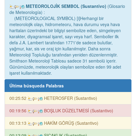
METEOROLOJİK SEMBOL (Sustantivo)
(Glosario
de Meteorología) :
(METEOROLOGICAL SYMBOL) [i]Herhangi bir
meteorolojik olayı, hidrometeoru, hava durumu veya hava
haritaları üzerindeki bir bilgiyi sembolize eden, simgeleyen
karakter, diyagramsal işaret, sayı veya harf. Semboller ilk
defa J.A. Lambert tarafından 1771'de sadece bulutlar,
yağmur, kar, sis ve oraj için kullanılmıştır. Daha sonra
Meteoroloji Topluluğu tarafından yeniden düzenlenmiştir.
Smithson Meteoroloji Tablosu sadece 31 sembolü içerir.
Günümüzde, meteorolojik olayları sembolize eden 99 adet
işaret kullanılmaktadır.
Última búsqueda Palabras
00:25:52
HETEROSFER (Sustantivo)
00:19:56
BOŞLUK DÜZELTMESİ (Sustantivo)
00:13:13
HAKİM GÖRÜŞ (Sustantivo)
00:13:09
SICAKLIK (Sustantivo)