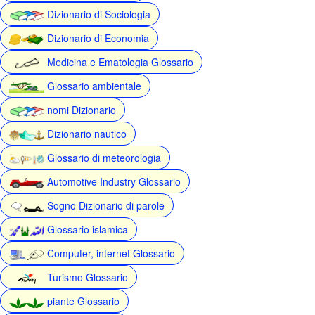
Dizionario di Sociologia
Dizionario di Economia
Medicina e Ematologia Glossario
Glossario ambientale
nomi Dizionario
Dizionario nautico
Glossario di meteorologia
Automotive Industry Glossario
Sogno Dizionario di parole
Glossario islamica
Computer, internet Glossario
Turismo Glossario
piante Glossario