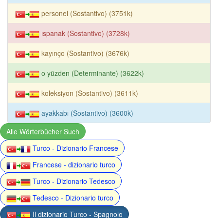
personel (Sostantivo) (3751k)
ıspanak (Sostantivo) (3728k)
kayınço (Sostantivo) (3676k)
o yüzden (Determinante) (3622k)
koleksiyon (Sostantivo) (3611k)
ayakkabı (Sostantivo) (3600k)
Alle Wörterbücher Such
Turco - Dizionario Francese
Francese - dizionario turco
Turco - Dizionario Tedesco
Tedesco - Dizionario turco
Il dizionario Turco - Spagnolo