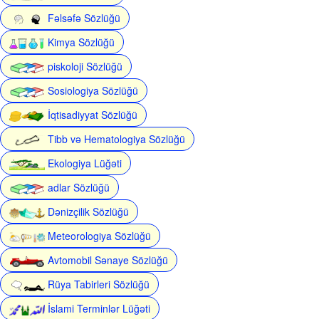
Fəlsəfə Sözlüğü
Kimya Sözlüğü
piskoloji Sözlüğü
Sosiologiya Sözlüğü
İqtisadiyyat Sözlüğü
Tibb və Hematologiya Sözlüğü
Ekologiya Lüğəti
adlar Sözlüğü
Dənizçilik Sözlüğü
Meteorologiya Sözlüğü
Avtomobil Sənaye Sözlüğü
Rüya Tabirleri Sözlüğü
İslami Terminlər Lüğəti