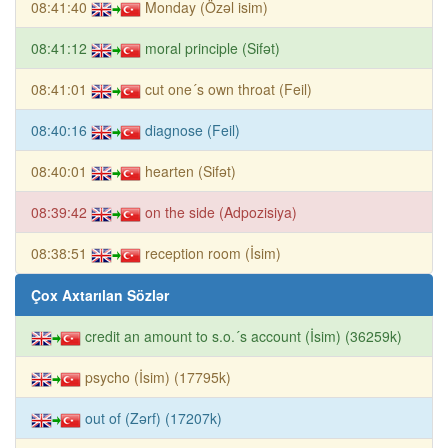
08:41:40
Monday (Özəl isim)
08:41:12
moral principle (Sifət)
08:41:01
cut one´s own throat (Feil)
08:40:16
diagnose (Feil)
08:40:01
hearten (Sifət)
08:39:42
on the side (Adpozisiya)
08:38:51
reception room (İsim)
Çox Axtarılan Sözlər
credit an amount to s.o.´s account (İsim) (36259k)
psycho (İsim) (17795k)
out of (Zərf) (17207k)