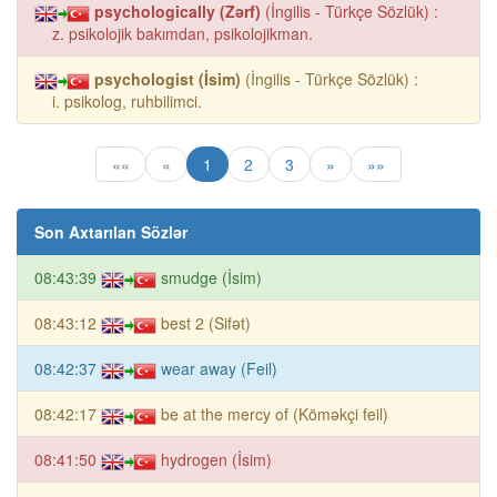
psychologically (Zərf)
(İngilis - Türkçe Sözlük) :
z. psikolojik bakımdan, psikolojikman.
psychologist (İsim)
(İngilis - Türkçe Sözlük) :
i. psikolog, ruhbilimci.
««
«
1
2
3
»
»»
Son Axtarılan Sözlər
08:43:39
smudge (İsim)
08:43:12
best 2 (Sifət)
08:42:37
wear away (Feil)
08:42:17
be at the mercy of (Köməkçi feil)
08:41:50
hydrogen (İsim)