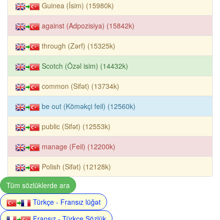
Guinea (İsim) (15980k)
against (Adpozisiya) (15842k)
through (Zərf) (15325k)
Scotch (Özəl isim) (14432k)
common (Sifət) (13734k)
be out (Köməkçi feil) (12560k)
public (Sifət) (12553k)
manage (Feil) (12200k)
Polish (Sifət) (12128k)
Tüm sözlüklerde ara
Türkçe - Fransız lüğət
Fransız - Türkçe Sözlük