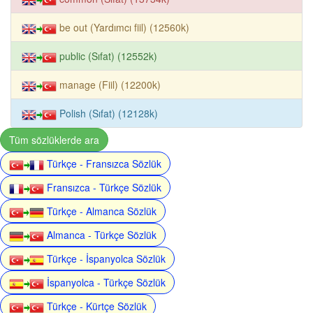
be out (Yardımcı fiil) (12560k)
public (Sıfat) (12552k)
manage (Fiil) (12200k)
Polish (Sıfat) (12128k)
Tüm sözlüklerde ara
Türkçe - Fransızca Sözlük
Fransızca - Türkçe Sözlük
Türkçe - Almanca Sözlük
Almanca - Türkçe Sözlük
Türkçe - İspanyolca Sözlük
İspanyolca - Türkçe Sözlük
Türkçe - Kürtçe Sözlük