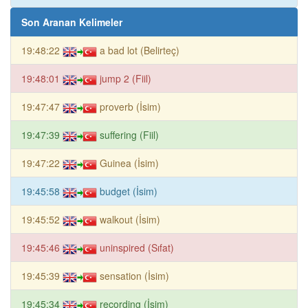
Son Aranan Kelimeler
19:48:22
a bad lot (Belirteç)
19:48:01
jump 2 (Fiil)
19:47:47
proverb (İsim)
19:47:39
suffering (Fiil)
19:47:22
Guinea (İsim)
19:45:58
budget (İsim)
19:45:52
walkout (İsim)
19:45:46
uninspired (Sıfat)
19:45:39
sensation (İsim)
19:45:34
recording (İsim)