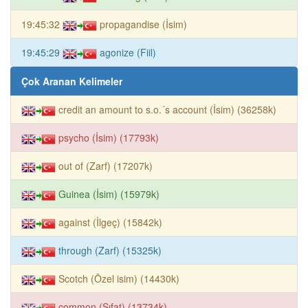
19:45:32
propagandise (İsim)
19:45:29
agonize (Fiil)
Çok Aranan Kelimeler
credit an amount to s.o.´s account (İsim) (36258k)
psycho (İsim) (17793k)
out of (Zarf) (17207k)
Guinea (İsim) (15979k)
against (İlgeç) (15842k)
through (Zarf) (15325k)
Scotch (Özel isim) (14430k)
common (Sıfat) (13734k)