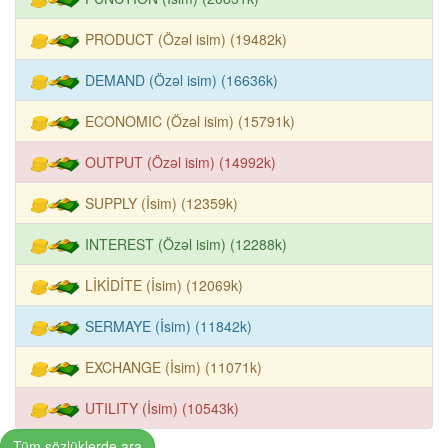
PRODUCT (Özəl isim) (19482k)
DEMAND (Özəl isim) (16636k)
ECONOMIC (Özəl isim) (15791k)
OUTPUT (Özəl isim) (14992k)
SUPPLY (İsim) (12359k)
INTEREST (Özəl isim) (12288k)
LİKİDİTE (İsim) (12069k)
SERMAYE (İsim) (11842k)
EXCHANGE (İsim) (11071k)
UTILITY (İsim) (10543k)
Tüm sözlüklerde ara