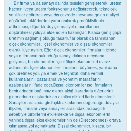
Bir firma ya da sanayi dalında tesisleri genişleterek, üretim
hacmini veya üretim fonksiyonunu değiştireerek, teknolojik
yenilikler getirerek veya dış çevrede meydana gelen maliyet
düşürücü faktörlerden yararlanılarak prodüktivitenin
arttırılması, diğer bir deyişle maliyet masraflarının
düşürülmesi yoluyla elde edilen kazançlar. Kısaca geniş çaplı
üretimin sağlamış olduğu tasarruflar olarak da tanımlanan
ölçek ekonomileri, içsel ekonomiler ve dışsal ekonomiler
olarak ikiye ayrılırı. Eğer ölçek ekonomileri firmaların içinde
veya o firmanın bulunduğu sanayi dalında meydana
geliyorsa, bu ekonomileri içsel ölçek ekonomileri olarak
adlandırılır. İçsel ekonomiler firmaların büyümek, yani daha
çok üretmek yoluyla emek ve teçhizatı daha verimli
kullanmalarını, pazarlama ve yönetim masraflarını
azaltmalarını ifade eder.Dışsal ekonomiler ise, firmaların
birbirlerinden bağımsız olarak aldığı kararlarla diğerlerinin
giderlerinde oluşturdukları azaltıcı etkileri ifade etmektedir.
Sanayiler arasında girdi-çıktı akımlarının doğurduğu dolaysız
ilişkiler, firmalar veya sanayiler arasındaki arabağlılık
sebebiyle birbirlerini etkilemekte ve dışsal ekonomilerin
yanında dışsal eksi ekonomilerinin de (Diseconomies) ortaya
çıkmasına yol açmaktadır. Dışsal ekonomiler, kısaca, bir