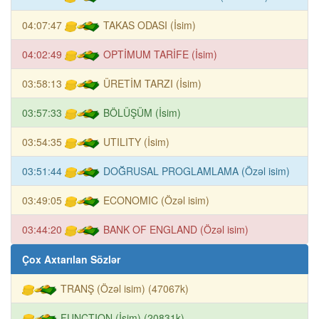
04:07:47
TAKAS ODASI (İsim)
04:02:49
OPTİMUM TARİFE (İsim)
03:58:13
ÜRETİM TARZI (İsim)
03:57:33
BÖLÜŞÜM (İsim)
03:54:35
UTILITY (İsim)
03:51:44
DOĞRUSAL PROGLAMLAMA (Özəl isim)
03:49:05
ECONOMIC (Özəl isim)
03:44:20
BANK OF ENGLAND (Özəl isim)
Çox Axtarılan Sözlər
TRANŞ (Özəl isim) (47067k)
FUNCTION (İsim) (20831k)