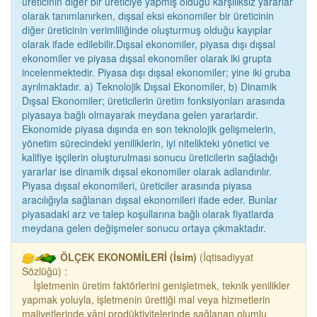
üreticinin diğer bir üreticiye yapmış olduğu karşılıksız yararlar
olarak tanımlanırken, dışsal eksi ekonomiler bir üreticinin
diğer üreticinin verimliliğinde oluşturmuş olduğu kayıplar
olarak ifade edilebilir.Dışsal ekonomiler, piyasa dışı dışsal
ekonomiler ve piyasa dışsal ekonomiler olarak iki grupta
incelenmektedir. Piyasa dışı dışsal ekonomiler; yine iki gruba
ayrılmaktadır. a) Teknolojik Dışsal Ekonomiler, b) Dinamik
Dışsal Ekonomiler; üreticilerin üretim fonksiyonları arasında
piyasaya bağlı olmayarak meydana gelen yararlardır.
Ekonomide piyasa dışında en son teknolojik gelişmelerin,
yönetim sürecindeki yeniliklerin, iyi nitelikteki yönetici ve
kalifiye işçilerin oluşturulması sonucu üreticilerin sağladığı
yararlar ise dinamik dışsal ekonomiler olarak adlandırılır.
Piyasa dışsal ekonomileri, üreticiler arasında piyasa
aracılığıyla sağlanan dışsal ekonomileri ifade eder. Bunlar
piyasadaki arz ve talep koşullarına bağlı olarak fiyatlarda
meydana gelen değişmeler sonucu ortaya çıkmaktadır.
ÖLÇEK EKONOMİLERİ (İsim)
(İqtisadiyyat
Sözlüğü) :
İşletmenin üretim faktörlerini genişletmek, teknik yenilikler
yapmak yoluyla, işletmenin ürettiği mal veya hizmetlerin
maliyetlerinde yâni prodüktivitelerinde sağlanan olumlu