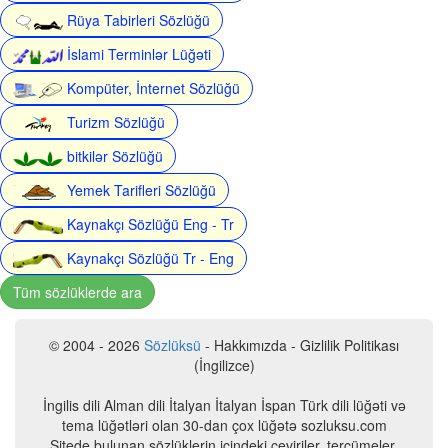
Rüya Tabirleri Sözlüğü
İslami Terminlər Lüğəti
Kompüter, İnternet Sözlüğü
Turizm Sözlüğü
bitkilər Sözlüğü
Yemek Tarifleri Sözlüğü
Kaynakçı Sözlüğü Eng - Tr
Kaynakçı Sözlüğü Tr - Eng
Tüm sözlüklerde ara
© 2004 - 2026
Sözlüksü
- Hakkımızda - Gizlilik Politikası
(İngilizce)
İngilis dili Alman dili İtalyan İtalyan İspan Türk dili lüğəti və
tema lüğətləri olan 30-dan çox lüğətə sozluksu.com
Sitede bulunan sözlüklerin içindeki çeviriler, tercümeler,