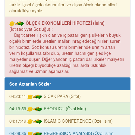
farktır. Içsel ölçek ekonomileri ve dışsa ölçek ekonomileri
olarak ikiye ayrılır.
ÖLÇEK EKONOMİLERİ HİPOTEZİ (İsim)
(İqtisadiyyat Sözlüğü) :
Dış ticarete ilişkin olan ve iç pazarı geniş ülkelerin büyük
ölçekli birimlerde üretilen malları ihraç edeceğini ileri süren
bir hipotez. Söz konusu üretim birimlerinde üretim artan
verim koşullarına tabi olup, üretim hacmi genişledikçe
maliyetler düşer. Diğer yandan iç pazarı dar ülkeler maliyetin
üretim ölçeği büyüdükçe azaldığı mallarda üstünlük
sağlamaz ve uzmanlaşamazlar.
Son Axtarılan Sözlər
04:23:41
SICAK PARA (Sifət)
04:19:59
PRODUCT (Özəl isim)
04:17:49
ISLAMIC CONFERENCE (Özəl isim)
04:09:35
REGRESSION ANALYSIS (Özəl isim)