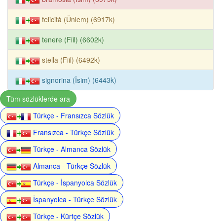
felicità (Ünlem) (6917k)
tenere (Fiil) (6602k)
stella (Fiil) (6492k)
signorina (İsim) (6443k)
Tüm sözlüklerde ara
Türkçe - Fransızca Sözlük
Fransızca - Türkçe Sözlük
Türkçe - Almanca Sözlük
Almanca - Türkçe Sözlük
Türkçe - İspanyolca Sözlük
İspanyolca - Türkçe Sözlük
Türkçe - Kürtçe Sözlük