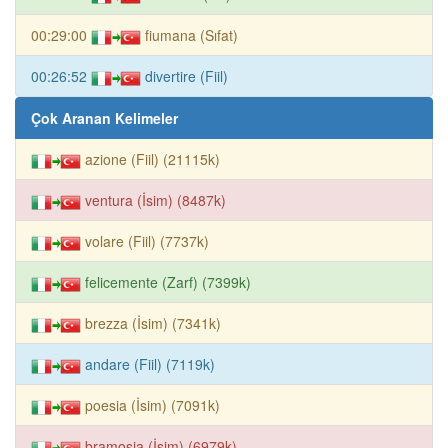
00:29:00
fiumana (Sıfat)
00:26:52
divertire (Fiil)
Çok Aranan Kelimeler
azione (Fiil) (21115k)
ventura (İsim) (8487k)
volare (Fiil) (7737k)
felicemente (Zarf) (7399k)
brezza (İsim) (7341k)
andare (Fiil) (7119k)
poesia (İsim) (7091k)
bramosia (İsim) (6979k)