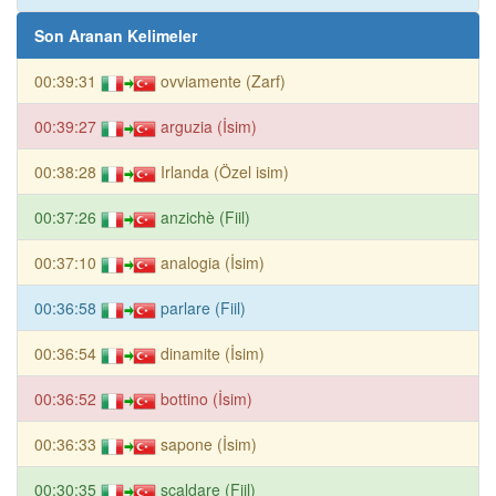
Son Aranan Kelimeler
00:39:31
ovviamente (Zarf)
00:39:27
arguzia (İsim)
00:38:28
Irlanda (Özel isim)
00:37:26
anzichè (Fiil)
00:37:10
analogia (İsim)
00:36:58
parlare (Fiil)
00:36:54
dinamite (İsim)
00:36:52
bottino (İsim)
00:36:33
sapone (İsim)
00:30:35
scaldare (Fiil)