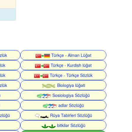
zlük
Türkçe - Alman Lüğət
lük
Türkçe - Kurdish lüğət
lük
Türkçe - Türkçe Sözlük
zlük
Biologiya lüğəti
ü
Sosiologiya Sözlüğü
i
adlar Sözlüğü
zlüğü
Rüya Tabirleri Sözlüğü
bitkilər Sözlüğü