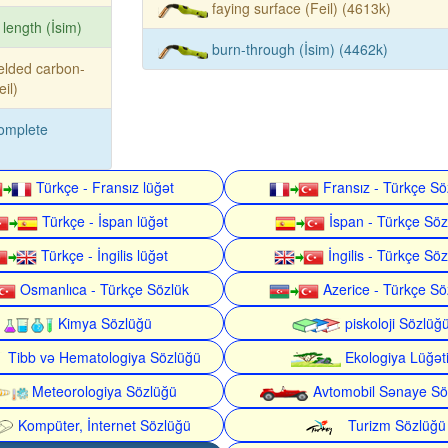
faying surface (Feil) (4613k)
 length (İsim)
burn-through (İsim) (4462k)
elded carbon-
il)
omplete
Türkçe - Fransız lüğət
Fransız - Türkçe Sö
Türkçe - İspan lüğət
İspan - Türkçe Söz
Türkçe - İngilis lüğət
İngilis - Türkçe Söz
Osmanlıca - Türkçe Sözlük
Azerice - Türkçe Sö
Kimya Sözlüğü
piskoloji Sözlüğ
Tibb və Hematologiya Sözlüğü
Ekologiya Lüğət
Meteorologiya Sözlüğü
Avtomobil Sənaye Sö
Kompüter, İnternet Sözlüğü
Turizm Sözlüğü