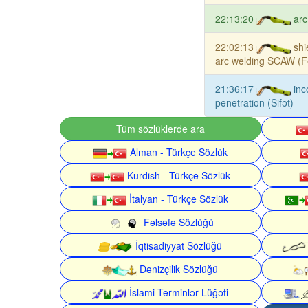
22:13:20
arc
22:02:13
shi
arc welding SCAW (Fe
21:36:17
inc
penetration (Sifət)
Tüm sözlüklerde ara
Alman - Türkçe Sözlük
Kurdish - Türkçe Sözlük
İtalyan - Türkçe Sözlük
Fəlsəfə Sözlüğü
İqtisadiyyat Sözlüğü
Dənizçilik Sözlüğü
İslami Terminlər Lüğəti