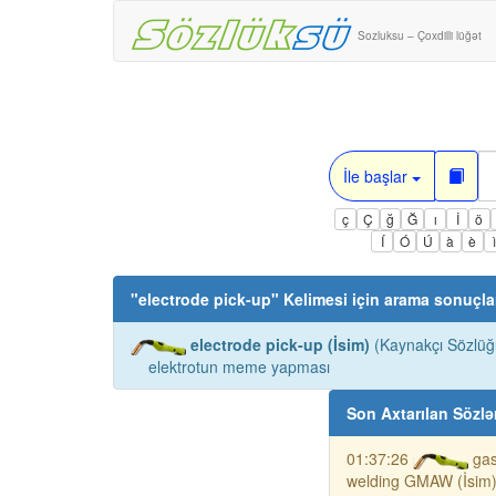
Sozluksu – Çoxdilli lüğət
İle başlar
ç
Ç
ğ
Ğ
ı
İ
ö
Í
Ó
Ú
à
è
"
electrode pick-up
" Kelimesi için arama sonuçla
electrode pick-up (İsim)
(Kaynakçı Sözlüğü
elektrotun meme yapması
Son Axtarılan Sözlə
01:37:26
gas
welding GMAW (İsim