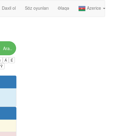
Daxil ol
Söz oyunları
Əlaqə
Azerice
Ara..
ú
Á
É
Ÿ