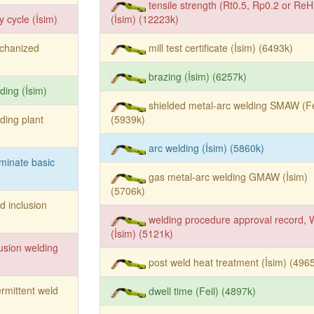
tensile strength (Rt0.5, Rp0.2 or ReH
y cycle (İsim)
(İsim) (12223k)
chanized
mill test certificate (İsim) (6493k)
brazing (İsim) (6257k)
ding (İsim)
shielded metal-arc welding SMAW (Fe
ding plant
(5939k)
arc welding (İsim) (5860k)
minate basic
gas metal-arc welding GMAW (İsim)
(5706k)
id inclusion
welding procedure approval record,
(İsim) (5121k)
fusion welding
post weld heat treatment (İsim) (496
ermittent weld
dwell time (Feil) (4897k)