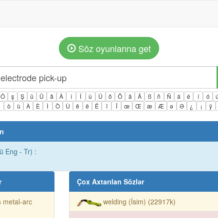
Söz oyunlarına get
Ö
ş
Ş
ü
Ü
â
Â
î
Î
û
Û
ô
Ô
ä
Ä
ß
ñ
Ñ
á
é
í
ó
ì
ò
ù
À
È
Ì
Ò
Ù
ê
ë
Ë
ï
Ï
œ
Œ
æ
Æ
ə
Ə
¿
¡
ÿ
rı
 Eng - Tr) :
r
Çox Axtarılan Sözlər
 metal-arc
welding (İsim) (22917k)
)