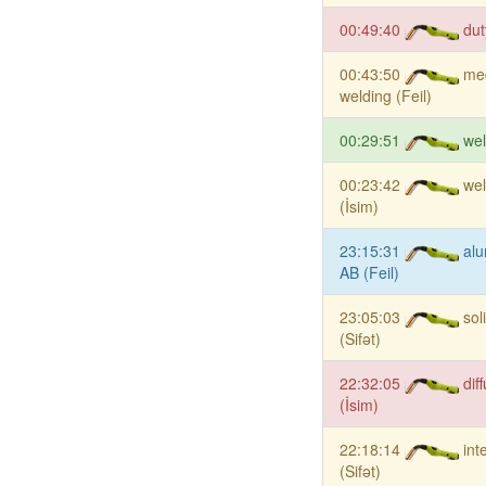
00:49:40
dut
00:43:50
me
welding (Feil)
00:29:51
wel
00:23:42
wel
(İsim)
23:15:31
alu
AB (Feil)
23:05:03
sol
(Sifət)
22:32:05
dif
(İsim)
22:18:14
int
(Sifət)