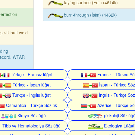
faying surface (Feil) (4614k)
erfection
burn-through (İsim) (4462k)
gle-U butt weld
ding
record, WPAR
Türkçe - Fransız lüğət
Fransız - Türkçe Sö
Türkçe - İspan lüğət
İspan - Türkçe Söz
Türkçe - İngilis lüğət
İngilis - Türkçe Söz
Osmanlıca - Türkçe Sözlük
Azerice - Türkçe Sö
Kimya Sözlüğü
piskoloji Sözlüğ
Tibb və Hematologiya Sözlüğü
Ekologiya Lüğət