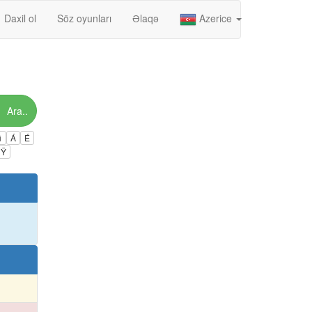
Daxil ol
Söz oyunları
Əlaqə
Azerice
Ara..
ú
Á
É
Ÿ