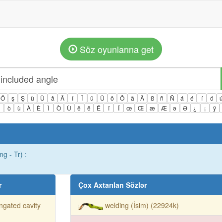
Söz oyunlarına get
Ö
ş
Ş
ü
Ü
â
Â
î
Î
û
Û
ô
Ô
ä
Ä
ß
ñ
Ñ
á
é
í
ó
ì
ò
ù
À
È
Ì
Ò
Ù
ê
ë
Ë
ï
Ï
œ
Œ
æ
Æ
ə
Ə
¿
¡
ÿ
g - Tr) :
r
Çox Axtarılan Sözlər
ngated cavity
welding (İsim) (22924k)