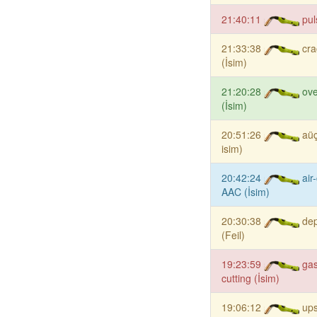
21:40:11
pul
21:33:38
cra
(İsim)
21:20:28
ove
(İsim)
20:51:26
aüç
isim)
20:42:24
air
AAC (İsim)
20:30:38
dep
(Feil)
19:23:59
gas
cutting (İsim)
19:06:12
ups