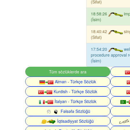
(Sifət)
18:58:26
imp
(İsim)
18:40:42
sin
(Sifət)
17:54:20
wel
procedure approval 
(İsim)
Tüm sözlüklerde ara
Alman - Türkçe Sözlük
Kurdish - Türkçe Sözlük
İtalyan - Türkçe Sözlük
Fəlsəfə Sözlüğü
İqtisadiyyat Sözlüğü