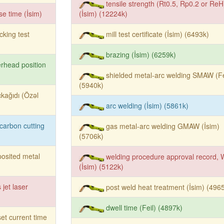
tensile strength (Rt0.5, Rp0.2 or ReH
se time (İsim)
(İsim) (12224k)
cking test
mill test certificate (İsim) (6493k)
brazing (İsim) (6259k)
rhead position
shielded metal-arc welding SMAW (Fe
(5940k)
kağıdı (Özəl
arc welding (İsim) (5861k)
-carbon cutting
gas metal-arc welding GMAW (İsim)
(5706k)
osited metal
welding procedure approval record,
(İsim) (5122k)
 jet laser
post weld heat treatment (İsim) (496
dwell time (Feil) (4897k)
et current time