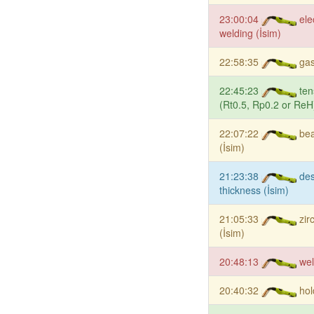
23:00:04
ele
welding (İsim)
22:58:35
gas
22:45:23
ten
(Rt0.5, Rp0.2 or ReH)
22:07:22
be
(İsim)
21:23:38
des
thickness (İsim)
21:05:33
zir
(İsim)
20:48:13
wel
20:40:32
hol