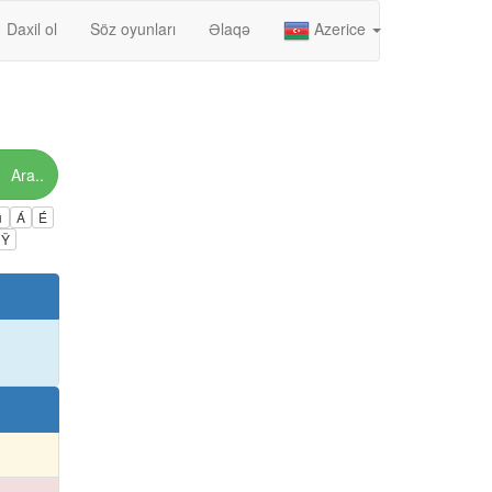
Daxil ol
Söz oyunları
Əlaqə
Azerice
Ara..
ú
Á
É
Ÿ