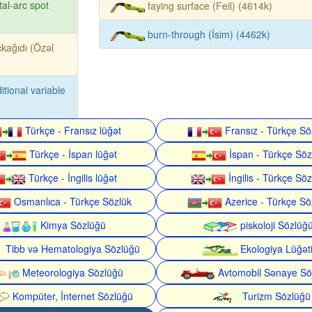
al-arc spot
faying surface (Feil) (4614k)
burn-through (İsim) (4462k)
kağıdı (Özəl
itional variable
Türkçe - Fransız lüğət
Fransız - Türkçe Sö
Türkçe - İspan lüğət
İspan - Türkçe Söz
Türkçe - İngilis lüğət
İngilis - Türkçe Söz
Osmanlıca - Türkçe Sözlük
Azerice - Türkçe Sö
Kimya Sözlüğü
piskoloji Sözlüğ
Tibb və Hematologiya Sözlüğü
Ekologiya Lüğət
Meteorologiya Sözlüğü
Avtomobil Sənaye Sö
Kompüter, İnternet Sözlüğü
Turizm Sözlüğü