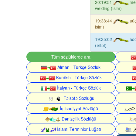
20:19:51
met
welding (İsim)
19:38:44
aüç
isim)
19:25:02
add
(Sifət)
Tüm sözlüklerde ara
Alman - Türkçe Sözlük
Kurdish - Türkçe Sözlük
İtalyan - Türkçe Sözlük
Fəlsəfə Sözlüğü
İqtisadiyyat Sözlüğü
Dənizçilik Sözlüğü
İslami Terminlər Lüğəti