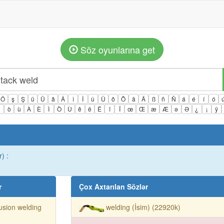
Söz oyunlarına get
Ö
ş
Ş
ü
Ü
â
Â
î
Î
û
Û
ô
Ô
ä
Ä
ß
ñ
Ñ
á
é
í
ó
ì
ò
ù
À
È
Ì
Ò
Ù
ê
ë
Ë
ï
Ï
œ
Œ
æ
Æ
ə
Ə
¿
¡
ÿ
) :
r
Çox Axtarılan Sözlər
fusion welding
welding (İsim) (22920k)