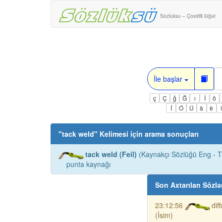
Sozluksu – Çoxdilli lüğət
İle başlar
ç
Ç
ğ
Ğ
ı
İ
ö
Í
Ó
Ú
à
è
"
tack weld
" Kelimesi için arama sonuçları
tack weld (Feil)
(Kaynakçı Sözlüğü Eng - Tr
punta kaynağı
Son Axtarılan Sözlə
23:12:56
dif
(İsim)