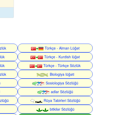
zlük
Türkçe - Alman Lüğət
lük
Türkçe - Kurdish lüğət
lük
Türkçe - Türkçe Sözlük
zlük
Biologiya lüğəti
ü
Sosiologiya Sözlüğü
i
adlar Sözlüğü
zlüğü
Rüya Tabirleri Sözlüğü
bitkilər Sözlüğü