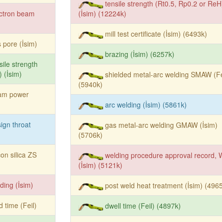
tensile strength (Rt0.5, Rp0.2 or ReH
ctron beam
(İsim) (12224k)
mill test certificate (İsim) (6493k)
 pore (İsim)
brazing (İsim) (6257k)
sile strength
 (İsim)
shielded metal-arc welding SMAW (Fe
(5940k)
am power
arc welding (İsim) (5861k)
ign throat
gas metal-arc welding GMAW (İsim)
(5706k)
con silica ZS
welding procedure approval record,
(İsim) (5121k)
ding (İsim)
post weld heat treatment (İsim) (496
d time (Feil)
dwell time (Feil) (4897k)