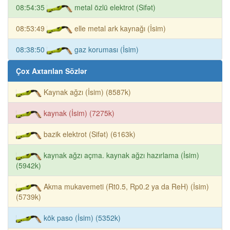
08:54:35
metal özlü elektrot (Sifət)
08:53:49
elle metal ark kaynağı (İsim)
08:38:50
gaz koruması (İsim)
Çox Axtarılan Sözlər
Kaynak ağzı (İsim) (8587k)
kaynak (İsim) (7275k)
bazik elektrot (Sifət) (6163k)
kaynak ağzı açma. kaynak ağzı hazırlama (İsim)
(5942k)
Akma mukavemeti (Rt0.5, Rp0.2 ya da ReH) (İsim)
(5739k)
kök paso (İsim) (5352k)