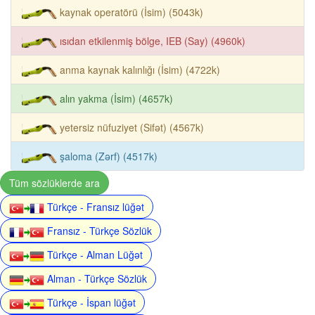
kaynak operatörü (İsim) (5043k)
ısıdan etkilenmiş bölge, IEB (Say) (4960k)
anma kaynak kalınlığı (İsim) (4722k)
alın yakma (İsim) (4657k)
yetersiz nüfuziyet (Sifət) (4567k)
şaloma (Zərf) (4517k)
Tüm sözlüklerde ara
Türkçe - Fransız lüğət
Fransız - Türkçe Sözlük
Türkçe - Alman Lüğət
Alman - Türkçe Sözlük
Türkçe - İspan lüğət