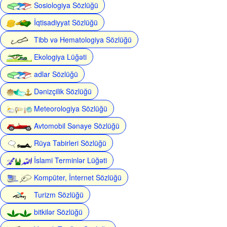
Sosiologiya Sözlüğü
İqtisadiyyat Sözlüğü
Tibb və Hematologiya Sözlüğü
Ekologiya Lüğəti
adlar Sözlüğü
Dənizçilik Sözlüğü
Meteorologiya Sözlüğü
Avtomobil Sənaye Sözlüğü
Rüya Tabirleri Sözlüğü
İslami Terminlər Lüğəti
Kompüter, İnternet Sözlüğü
Turizm Sözlüğü
bitkilər Sözlüğü