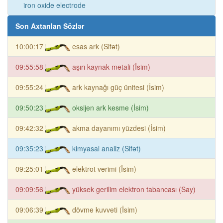
iron oxide electrode
Son Axtarılan Sözlər
10:00:17
esas ark (Sifət)
09:55:58
aşırı kaynak metali (İsim)
09:55:24
ark kaynağı güç ünitesi (İsim)
09:50:23
oksijen ark kesme (İsim)
09:42:32
akma dayanımı yüzdesi (İsim)
09:35:23
kimyasal analiz (Sifət)
09:25:01
elektrot verimi (İsim)
09:09:56
yüksek gerilim elektron tabancası (Say)
09:06:39
dövme kuvveti (İsim)