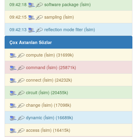
09:42:18
software package (İsim)
09:42:15
sampling (İsim)
09:42:13
reflection mode fiter (İsim)
Çox Axtarılan Sözlər
compute (İsim) (31699k)
command (İsim) (25871k)
connect (İsim) (24232k)
circuit (İsim) (20455k)
change (İsim) (17098k)
dynamic (İsim) (16689k)
access (İsim) (16415k)