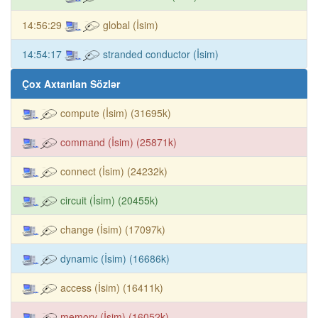
14:56:29
global (İsim)
14:54:17
stranded conductor (İsim)
Çox Axtarılan Sözlər
compute (İsim) (31695k)
command (İsim) (25871k)
connect (İsim) (24232k)
circuit (İsim) (20455k)
change (İsim) (17097k)
dynamic (İsim) (16686k)
access (İsim) (16411k)
memory (İsim) (16052k)