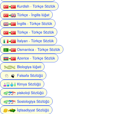
Kurdish - Türkçe Sözlük
Türkçe - İngilis lüğət
İngilis - Türkçe Sözlük
Türkçe - Türkçe Sözlük
İtalyan - Türkçe Sözlük
Osmanlıca - Türkçe Sözlük
Azerice - Türkçe Sözlük
Biologiya lüğəti
Fəlsəfə Sözlüğü
Kimya Sözlüğü
piskoloji Sözlüğü
Sosiologiya Sözlüğü
İqtisadiyyat Sözlüğü