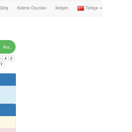
Giriş
Kelime Oyunları
İletişim
Türkçe
Ara..
ú
Á
É
Ÿ