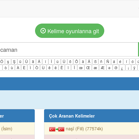
Kelime oyunlarına git
Ö
ş
Ş
ü
Ü
â
Â
î
Î
û
Û
ô
Ô
ä
Ä
ß
ñ
Ñ
á
é
í
ó
ì
ò
ù
À
È
Ì
Ò
Ù
ê
ë
Ë
ï
Ï
œ
Œ
æ
Æ
ə
Ə
¿
¡
ÿ
er
Çok Aranan Kelimeler
k (İsim)
naşî (Fiil) (77574k)