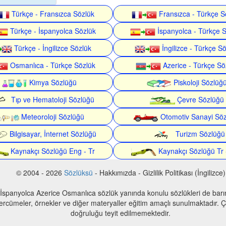
Türkçe - Fransızca Sözlük
Fransızca - Türkçe S
Türkçe - İspanyolca Sözlük
İspanyolca - Türkçe 
Türkçe - İngilizce Sözlük
İngilizce - Türkçe S
Osmanlıca - Türkçe Sözlük
Azerice - Türkçe Sö
Kimya Sözlüğü
Piskoloji Sözlüğ
Tıp ve Hematoloji Sözlüğü
Çevre Sözlüğü
Meteoroloji Sözlüğü
Otomotiv Sanayi Sö
Bilgisayar, İnternet Sözlüğü
Turizm Sözlüğü
Kaynakçı Sözlüğü Eng - Tr
Kaynakçı Sözlüğü Tr 
© 2004 - 2026
Sözlüksü
- Hakkımızda - Gizlilik Politikası (İngilizce)
 İspanyolca Azerice Osmanlıca sözlük yanında konulu sözlükleri de bar
 tercümeler, örnekler ve diğer materyaller eğitim amaçlı sunulmaktadır. Çe
doğruluğu teyit edilmemektedir.