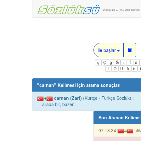
Sozluksu – Çok dilli sözlük
İle başlar
ç
Ç
ğ
Ğ
ı
İ
ö
Í
Ó
Ú
à
è
"
carnan
" Kelimesi için arama sonuçları
carnan (Zarf)
(Kürtçe - Türkçe Sözlük) :
arada bir, bazen.
Son Aranan Kelimel
07:18:34
fîli