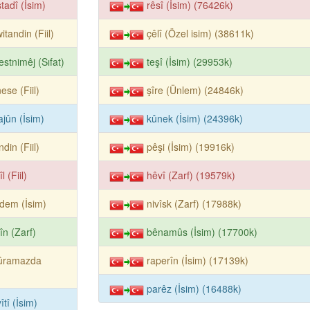
tadî (İsim)
rêsî (İsim) (76426k)
itandin (Fiil)
çêlî (Özel isim) (38611k)
estnimêj (Sıfat)
teşî (İsim) (29953k)
ese (Fiil)
şîre (Ünlem) (24846k)
ajûn (İsim)
kûnek (İsim) (24396k)
ndin (Fiil)
pêşi (İsim) (19916k)
l (Fiil)
hêvî (Zarf) (19579k)
dem (İsim)
nivîsk (Zarf) (17988k)
în (Zarf)
bênamûs (İsim) (17700k)
ûramazda
raperîn (İsim) (17139k)
parêz (İsim) (16488k)
îtî (İsim)