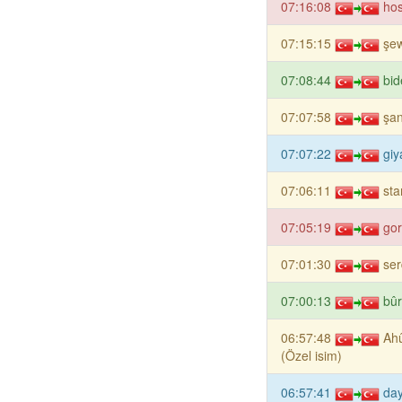
07:16:08
hos
07:15:15
şew
07:08:44
bid
07:07:58
şan
07:07:22
giy
07:06:11
sta
07:05:19
gorî
07:01:30
ser
07:00:13
bûr
06:57:48
Ah
(Özel isim)
06:57:41
day