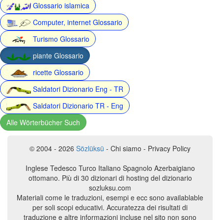
Glossario islamica
Computer, internet Glossario
Turismo Glossario
piante Glossario
ricette Glossario
Saldatori Dizionario Eng - TR
Saldatori Dizionario TR - Eng
Alle Wörterbücher Such
© 2004 - 2026
Sözlüksü
- Chi siamo - Privacy Policy
Inglese Tedesco Turco Italiano Spagnolo Azerbaigiano
ottomano. Più di 30 dizionari di hosting del dizionario
sozluksu.com
Materiali come le traduzioni, esempi e ecc sono availablable
per soli scopi educativi. Accuratezza dei risultati di
traduzione e altre informazioni incluse nel sito non sono