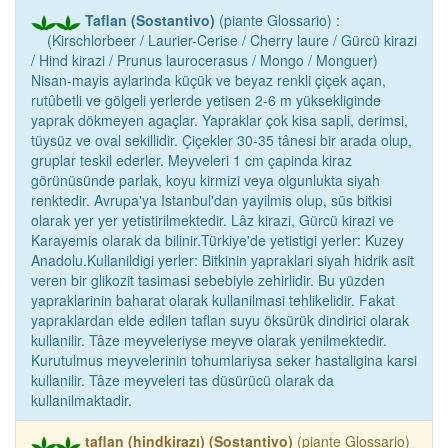
Taflan (Sostantivo)
(piante Glossario) :
(Kirschlorbeer / Laurier-Cerise / Cherry laure / Gürcü kirazi
/ Hind kirazi / Prunus laurocerasus / Mongo / Monguer)
Nisan-mayis aylarinda küçük ve beyaz renkli çiçek açan,
rutûbetli ve gölgeli yerlerde yetisen 2-6 m yüksekliginde
yaprak dökmeyen agaçlar. Yapraklar çok kisa sapli, derimsi,
tüysüz ve oval sekillidir. Çiçekler 30-35 tânesi bir arada olup,
gruplar teskil ederler. Meyveleri 1 cm çapinda kiraz
görünüsünde parlak, koyu kirmizi veya olgunlukta siyah
renktedir. Avrupa'ya Istanbul'dan yayilmis olup, süs bitkisi
olarak yer yer yetistirilmektedir. Lâz kirazi, Gürcü kirazi ve
Karayemis olarak da bilinir.Türkiye'de yetistigi yerler: Kuzey
Anadolu.Kullanildigi yerler: Bitkinin yapraklari siyah hidrik asit
veren bir glikozit tasimasi sebebiyle zehirlidir. Bu yüzden
yapraklarinin baharat olarak kullanilmasi tehlikelidir. Fakat
yapraklardan elde edilen taflan suyu öksürük dindirici olarak
kullanilir. Tâze meyveleriyse meyve olarak yenilmektedir.
Kurutulmus meyvelerinin tohumlariysa seker hastaligina karsi
kullanilir. Tâze meyveleri tas düsürücü olarak da
kullanilmaktadir.
taflan (hindkirazı) (Sostantivo)
(piante Glossario)