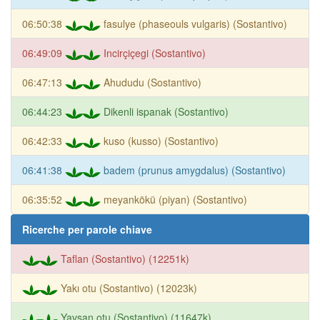
06:50:38
fasulye (phaseouls vulgaris) (Sostantivo)
06:49:09
Incirçiçegi (Sostantivo)
06:47:13
Ahududu (Sostantivo)
06:44:23
Dikenli ispanak (Sostantivo)
06:42:33
kuso (kusso) (Sostantivo)
06:41:38
badem (prunus amygdalus) (Sostantivo)
06:35:52
meyankökü (piyan) (Sostantivo)
Ricerche per parole chiave
Taflan (Sostantivo) (12251k)
Yakı otu (Sostantivo) (12023k)
Yavsan otu (Sostantivo) (11647k)