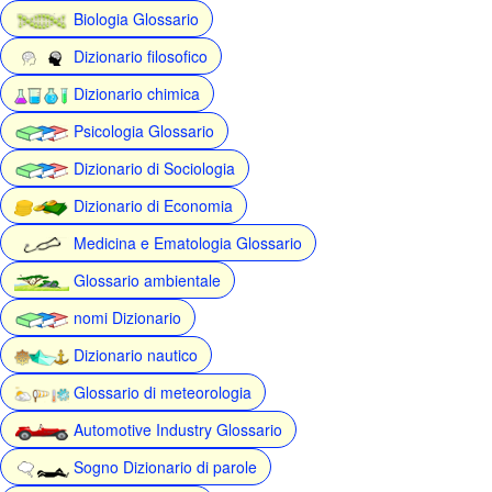
Biologia Glossario
Dizionario filosofico
Dizionario chimica
Psicologia Glossario
Dizionario di Sociologia
Dizionario di Economia
Medicina e Ematologia Glossario
Glossario ambientale
nomi Dizionario
Dizionario nautico
Glossario di meteorologia
Automotive Industry Glossario
Sogno Dizionario di parole