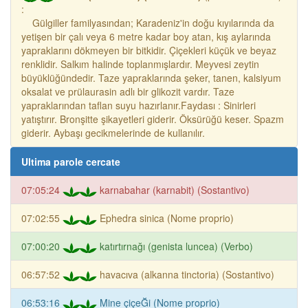
:
Gülgiller familyasından; Karadeniz'in doğu kıyılarında da
yetişen bir çalı veya 6 metre kadar boy atan, kış aylarında
yapraklarını dökmeyen bir bitkidir. Çiçekleri küçük ve beyaz
renklidir. Salkım halinde toplanmışlardır. Meyvesi zeytin
büyüklüğündedir. Taze yapraklarında şeker, tanen, kalsiyum
oksalat ve prülaurasin adlı bir glikozit vardır. Taze
yapraklarından taflan suyu hazırlanır.Faydası : Sinirleri
yatıştırır. Bronşitte şikayetleri giderir. Öksürüğü keser. Spazm
giderir. Aybaşı gecikmelerinde de kullanılır.
Ultima parole cercate
07:05:24
karnabahar (karnabit) (Sostantivo)
07:02:55
Ephedra sinica (Nome proprio)
07:00:20
katırtırnağı (genista luncea) (Verbo)
06:57:52
havacıva (alkanna tinctoria) (Sostantivo)
06:53:16
Mine çiçeĞi (Nome proprio)