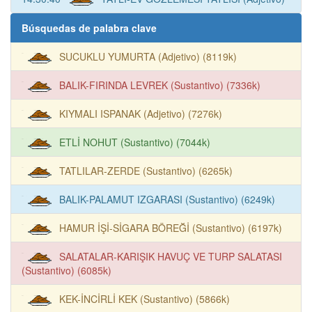
Búsquedas de palabra clave
SUCUKLU YUMURTA (Adjetivo) (8119k)
BALIK-FIRINDA LEVREK (Sustantivo) (7336k)
KIYMALI ISPANAK (Adjetivo) (7276k)
ETLİ NOHUT (Sustantivo) (7044k)
TATLILAR-ZERDE (Sustantivo) (6265k)
BALIK-PALAMUT IZGARASI (Sustantivo) (6249k)
HAMUR İŞİ-SİGARA BÖREĞİ (Sustantivo) (6197k)
SALATALAR-KARIŞIK HAVUÇ VE TURP SALATASI
(Sustantivo) (6085k)
KEK-İNCİRLİ KEK (Sustantivo) (5866k)