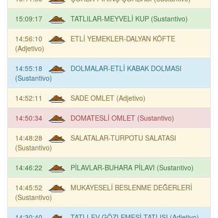
15:09:17
TATLILAR-MEYVELİ KUP (Sustantivo)
14:56:10
ETLİ YEMEKLER-DALYAN KÖFTE
(Adjetivo)
14:55:18
DOLMALAR-ETLİ KABAK DOLMASI
(Sustantivo)
14:52:11
SADE OMLET (Adjetivo)
14:50:34
DOMATESLİ OMLET (Sustantivo)
14:48:28
SALATALAR-TURPOTU SALATASI
(Sustantivo)
14:46:22
PİLAVLAR-BUHARA PİLAVI (Sustantivo)
14:45:52
MUKAYESELİ BESLENME DEĞERLERİ
(Sustantivo)
14:30:40
TATLI-EV GÖZLEMESİ TATLISI (Adjetivo)