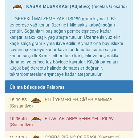
KABAK MUSAKKASI (Adjetivo)
(recetas Glosario)
:
GEREKLİ MALZEME YAPILIŞI250 gram kıyma 1. Bir
tencereye yağ konur, üzerine1 kilo sakız kabağı soğan
çentilir. Soğanlar1 baş soğan pembeleşinceye kadar
karıştırılarak3 kaşık yağ ateşte tutulur. Üzerine iki yüz elli1
kaşık salça gram kıyma ilâve edilir. Kıyma2 orta büyüklükte
suyunu çekinceye kadar kavrulur,domates sonra salçası
konur, salça ileKırmızı biber, taze karıştırılır ve beş dakika
danane, yeterince tuz böylece kavrulur. Küçük parçalar1
küçük bağ dereotu halinde domatesler doğranır,
tekrardomatesler eriyinceye kadar ateştetutulur.
Última búsqueda Palabras
15:39:55
ETLİ YEMEKLER-CİĞER SARMASI
(Sustantivo)
15:36:45
PİLAVLAR-ARPA ŞEHRİYELİ PİLAV
(Sustantivo)
15:11:35
ÇORBA-PİRİNÇ ÇORBASI (Sustantivo)