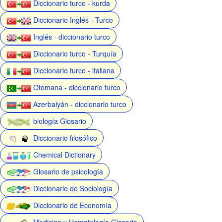
Diccionario turco - kurda
Diccionario Inglés - Turco
Inglés - diccionario turco
Diccionario turco - Turquía
Diccionario turco - italiana
Otomana - diccionario turco
Azerbaiyán - diccionario turco
biología Glosario
Diccionario filosófico
Chemical Dictionary
Glosario de psicología
Diccionario de Sociología
Diccionario de Economía
Medicina y Hematología Glosario