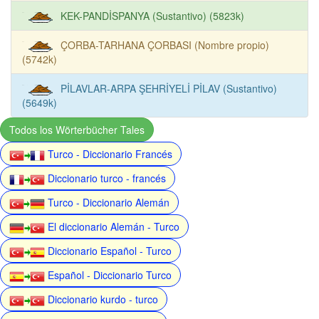
KEK-PANDİSPANYA (Sustantivo) (5823k)
ÇORBA-TARHANA ÇORBASI (Nombre propio)
(5742k)
PİLAVLAR-ARPA ŞEHRİYELİ PİLAV (Sustantivo)
(5649k)
Todos los Wörterbücher Tales
Turco - Diccionario Francés
Diccionario turco - francés
Turco - Diccionario Alemán
El diccionario Alemán - Turco
Diccionario Español - Turco
Español - Diccionario Turco
Diccionario kurdo - turco