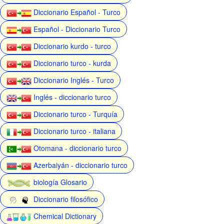
Diccionario Español - Turco
Español - Diccionario Turco
Diccionario kurdo - turco
Diccionario turco - kurda
Diccionario Inglés - Turco
Inglés - diccionario turco
Diccionario turco - Turquía
Diccionario turco - italiana
Otomana - diccionario turco
Azerbaiyán - diccionario turco
biología Glosario
Diccionario filosófico
Chemical Dictionary