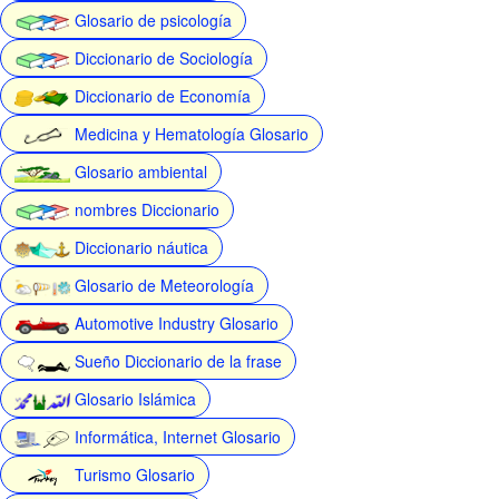
Glosario de psicología
Diccionario de Sociología
Diccionario de Economía
Medicina y Hematología Glosario
Glosario ambiental
nombres Diccionario
Diccionario náutica
Glosario de Meteorología
Automotive Industry Glosario
Sueño Diccionario de la frase
Glosario Islámica
Informática, Internet Glosario
Turismo Glosario