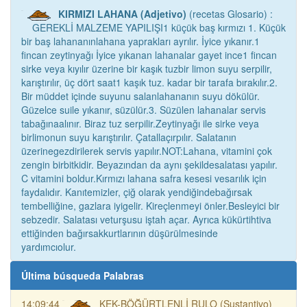
KIRMIZI LAHANA (Adjetivo)
(recetas Glosario) :
GEREKLİ MALZEME YAPILIŞI1 küçük baş kırmızı 1. Küçük
bir baş lahananınlahana yaprakları ayrılır. İyice yıkanır.1
fincan zeytinyağı İyice yıkanan lahanalar gayet ince1 fincan
sirke veya kıyılır üzerine bir kaşık tuzbir limon suyu serpilir,
karıştırılır, üç dört saat1 kaşık tuz. kadar bir tarafa bırakılır.2.
Bir müddet içinde suyunu salanlahananın suyu dökülür.
Güzelce suile yıkanır, süzülür.3. Süzülen lahanalar servis
tabağınaalınır. Biraz tuz serpilir.Zeytinyağı ile sirke veya
birlimonun suyu karıştırılır. Çatallaçırpılır. Salatanın
üzerinegezdirilerek servis yapılır.NOT:Lahana, vitamini çok
zengin birbitkidir. Beyazından da aynı şekildesalatası yapılır.
C vitamini boldur.Kırmızı lahana safra kesesi vesarılık için
faydalıdır. Kanıtemizler, çiğ olarak yendiğindebağırsak
tembelliğine, gazlara iyigelir. Kireçlenmeyi önler.Besleyici bir
sebzedir. Salatası veturşusu iştah açar. Ayrıca kükürtihtiva
ettiğinden bağırsakkurtlarının düşürülmesinde
yardımcıolur.
Última búsqueda Palabras
14:09:44
KEK-BÖĞÜRTLENLİ RULO (Sustantivo)