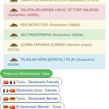
SALATALAR-KARIŞIK HAVUÇ VE TURP SALATASI
(Sustantivo) (6085k)
KEK-İNCİRLİ KEK (Sustantivo) (5866k)
KEK-PANDİSPANYA (Sustantivo) (5823k)
ÇORBA-TARHANA ÇORBASI (Nombre propio)
(5741k)
PİLAVLAR-ARPA ŞEHRİYELİ PİLAV (Sustantivo)
(5649k)
Todos los Wörterbücher Tales
Turco - Diccionario Francés
Diccionario turco - francés
Turco - Diccionario Alemán
El diccionario Alemán - Turco