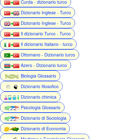
Curda - dizionario turco
Dizionario Inglese - Turco
Dizionario Inglese - Turco
Il dizionario Turco - Turco
Il dizionario Italiano - turco
Ottomano - Dizionario turco
Azero - Dizionario turco
Biologia Glossario
Dizionario filosofico
Dizionario chimica
Psicologia Glossario
Dizionario di Sociologia
Dizionario di Economia
Medicina e Ematologia Glossario