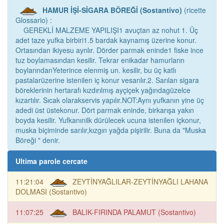
HAMUR İŞİ-SİGARA BÖREĞİ (Sostantivo)
(ricette
Glossario) :
GEREKLİ MALZEME YAPILIŞI1 avuçtan az nohut 1. Üç
adet taze yufka birbiri1.5 bardak kaynamış üzerine konur.
Ortasından ikiyesu ayrılır. Dörder parmak eninde1 fiske ince
tuz boylamasından kesilir. Tekrar enikadar hamurların
boylarındanYeterince elenmiş un. kesilir, bu üç katlı
pastalarüzerine istenilen iç konur vesarılır.2. Sarılan sigara
böreklerinin hertarafı kızdırılmış ayçiçek yağındagüzelce
kızartılır. Sıcak olarakservis yapılır.NOT:Aynı yufkanın yine üç
adedi üst üstekonur. Dört parmak eninde, birkarışa yakın
boyda kesilir. Yufkanınilk dürülecek ucuna istenilen içkonur,
muska biçiminde sarılır,kızgın yağda pişirilir. Buna da "Muska
Böreği " denir.
Ultima parole cercate
11:21:04
ZEYTİNYAĞLILAR-ZEYTİNYAĞLI LAHANA
DOLMASI (Sostantivo)
11:07:25
BALIK-FIRINDA PALAMUT (Sostantivo)