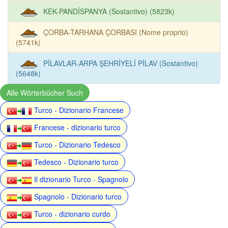
KEK-PANDİSPANYA (Sostantivo) (5823k)
ÇORBA-TARHANA ÇORBASI (Nome proprio)
(5741k)
PİLAVLAR-ARPA ŞEHRİYELİ PİLAV (Sostantivo)
(5648k)
Alle Wörterbücher Such
Turco - Dizionario Francese
Francese - dizionario turco
Turco - Dizionario Tedesco
Tedesco - Dizionario turco
Il dizionario Turco - Spagnolo
Spagnolo - Dizionario turco
Turco - dizionario curdo