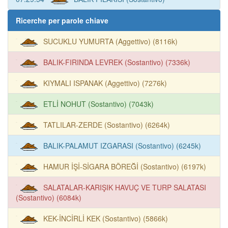
Ricerche per parole chiave
SUCUKLU YUMURTA (Aggettivo) (8116k)
BALIK-FIRINDA LEVREK (Sostantivo) (7336k)
KIYMALI ISPANAK (Aggettivo) (7276k)
ETLİ NOHUT (Sostantivo) (7043k)
TATLILAR-ZERDE (Sostantivo) (6264k)
BALIK-PALAMUT IZGARASI (Sostantivo) (6245k)
HAMUR İŞİ-SİGARA BÖREĞİ (Sostantivo) (6197k)
SALATALAR-KARIŞIK HAVUÇ VE TURP SALATASI
(Sostantivo) (6084k)
KEK-İNCİRLİ KEK (Sostantivo) (5866k)