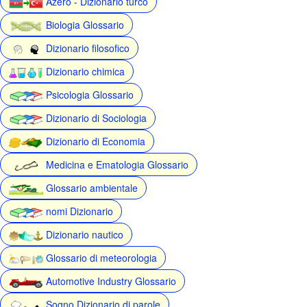
Azero - Dizionario turco
Biologia Glossario
Dizionario filosofico
Dizionario chimica
Psicologia Glossario
Dizionario di Sociologia
Dizionario di Economia
Medicina e Ematologia Glossario
Glossario ambientale
nomi Dizionario
Dizionario nautico
Glossario di meteorologia
Automotive Industry Glossario
Sogno Dizionario di parole