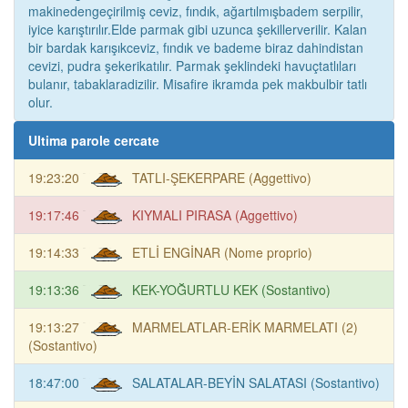
makinedengeçirilmiş ceviz, fındık, ağartılmışbadem serpilir,
iyice karıştırılır.Elde parmak gibi uzunca şekillerverilir. Kalan
bir bardak karışıkceviz, fındık ve bademe biraz dahindistan
cevizi, pudra şekerikatılır. Parmak şeklindeki havuçtatlıları
bulanır, tabaklaradizilir. Misafire ikramda pek makbulbir tatlı
olur.
Ultima parole cercate
19:23:20
TATLI-ŞEKERPARE (Aggettivo)
19:17:46
KIYMALI PIRASA (Aggettivo)
19:14:33
ETLİ ENGİNAR (Nome proprio)
19:13:36
KEK-YOĞURTLU KEK (Sostantivo)
19:13:27
MARMELATLAR-ERİK MARMELATI (2)
(Sostantivo)
18:47:00
SALATALAR-BEYİN SALATASI (Sostantivo)