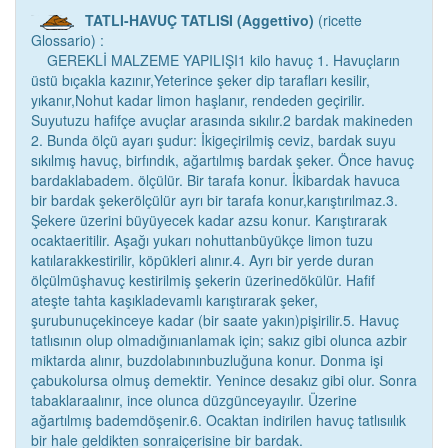
TATLI-HAVUÇ TATLISI (Aggettivo)
(ricette
Glossario) :
GEREKLİ MALZEME YAPILIŞI1 kilo havuç 1. Havuçların
üstü bıçakla kazınır,Yeterince şeker dip tarafları kesilir,
yıkanır,Nohut kadar limon haşlanır, rendeden geçirilir.
Suyutuzu hafifçe avuçlar arasında sıkılır.2 bardak makineden
2. Bunda ölçü ayarı şudur: İkigeçirilmiş ceviz, bardak suyu
sıkılmış havuç, birfındık, ağartılmış bardak şeker. Önce havuç
bardaklabadem. ölçülür. Bir tarafa konur. İkibardak havuca
bir bardak şekerölçülür ayrı bir tarafa konur,karıştırılmaz.3.
Şekere üzerini büyüyecek kadar azsu konur. Karıştırarak
ocaktaeritilir. Aşağı yukarı nohuttanbüyükçe limon tuzu
katılarakkestirilir, köpükleri alınır.4. Ayrı bir yerde duran
ölçülmüşhavuç kestirilmiş şekerin üzerinedökülür. Hafif
ateşte tahta kaşıkladevamlı karıştırarak şeker,
şurubunuçekinceye kadar (bir saate yakın)pişirilir.5. Havuç
tatlısının olup olmadığınıanlamak için; sakız gibi olunca azbir
miktarda alınır, buzdolabınınbuzluğuna konur. Donma işi
çabukolursa olmuş demektir. Yenince desakız gibi olur. Sonra
tabaklaraalınır, ince olunca düzgünceyayılır. Üzerine
ağartılmış bademdöşenir.6. Ocaktan indirilen havuç tatlısıılık
bir hale geldikten sonraiçerisine bir bardak.